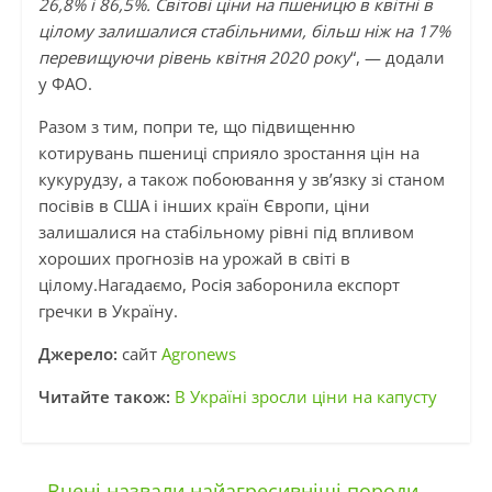
26,8% і 86,5%. Світові ціни на пшеницю в квітні в
цілому залишалися стабільними, більш ніж на 17%
перевищуючи рівень квітня 2020 року
“, — додали
у ФАО.
Разом з тим, попри те, що підвищенню
котирувань пшениці сприяло зростання цін на
кукурудзу, а також побоювання у зв’язку зі станом
посівів в США і інших країн Європи, ціни
залишалися на стабільному рівні під впливом
хороших прогнозів на урожай в світі в
цілому.Нагадаємо, Росія заборонила експорт
гречки в Україну.
Джерело:
сайт
Agronews
Читайте також:
В Україні зросли ціни на капусту
←
Вчені назвали найагресивніші породи