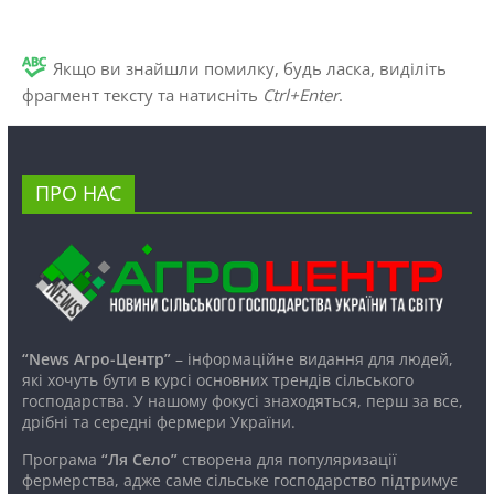
Якщо ви знайшли помилку, будь ласка, виділіть
фрагмент тексту та натисніть
Ctrl+Enter
.
ПРО НАС
“News Агро-Центр”
– інформаційне видання для людей,
які хочуть бути в курсі основних трендів сільського
господарства. У нашому фокусі знаходяться, перш за все,
дрібні та середні фермери України.
Програма
“Ля Село”
створена для популяризації
фермерства, адже саме сільське господарство підтримує