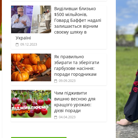
Виділивши близько
$500 мільйонів,
Говард Баффет надалі
залишається вірним
своєму шляху в
Україні
09.12.2023
Як правильно
збирати та зберігати
гарбузове насіння:
поради городникам
09.09.2023
Чим підживити
вишню весною для
кращого урожаю:
дієві поради
04.04.2023