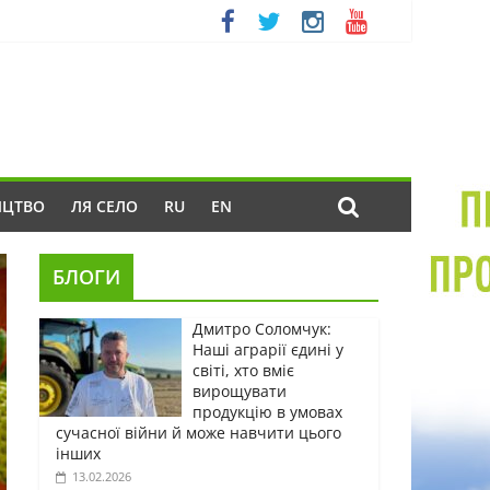
ИЦТВО
ЛЯ СЕЛО
RU
EN
БЛОГИ
Дмитро Соломчук:
Наші аграрії єдині у
світі, хто вміє
вирощувати
продукцію в умовах
сучасної війни й може навчити цього
інших
13.02.2026