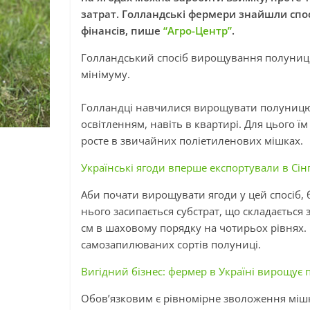
затрат. Голландські фермери знайшли спос
фінансів, пише
“Агро-Центр”
.
Голландський спосіб вирощування полуниці
мінімуму.
Голландці навчилися вирощувати полуницю
освітленням, навіть
в
квартирі. Для цього ї
росте
в
звичайних поліетиленових мішках.
Українські ягоди вперше експортували в Сін
Аби почати вирощувати ягоди у цей спосіб, 
нього засипається субстрат, що складається з
см в шаховому порядку на чотирьох рівнях.
самозапилюваних
сортів полуниці.
Вигідний бізнес: фермер в Україні вирощує пі
Обов’язковим є рівномірне зволоження мішк