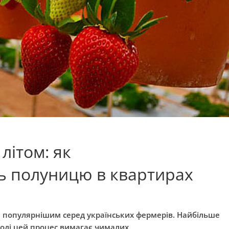
літом: як
ь полуницю в квартирах
е популярнішим серед українських фермерів. Найбільше
тоді цей процес вимагає чималих