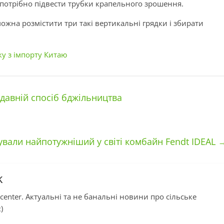
 потрібно підвести трубки крапельного зрошення.
жна розмістити три такі вертикальні грядки
і
збирати
ку з імпорту Китаю
авній спосіб бджільництва
ували найпотужніший у світі комбайн Fendt IDEAL
k
center. Актуальні та не банальні новини про сільське
)