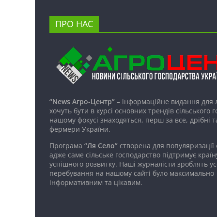
ПРО НАС
“News Агро-Центр”
– інформаційне видання для 
хочуть бути в курсі основних трендів сільського 
нашому фокусі знаходяться, перш за все, дрібні т
фермери України.
Програма
“Ля Село”
створена для популяризації
адже саме сільське господарство підтримує країн
успішного розвитку. Наші журналісти зроблять ус
перебування на нашому сайті було максимально
інформативним та цікавим.