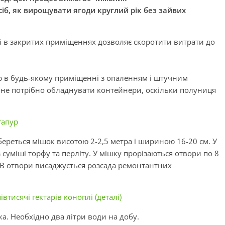
іб, як вирощувати ягоди круглий рік без зайвих
 в закритих приміщеннях дозволяє скоротити витрати до
 в будь-якому приміщенні з опаленням і штучним
м не потрібно обладнувати контейнери, оскільки полуниця
гапур
береться мішок висотою 2-2,5 метра і шириною 16-20 см. У
 суміші торфу та перліту. У мішку прорізаються отвори по 8
 В отвори висаджується розсада ремонтантних
втисячі гектарів коноплі (деталі)
а. Необхідно два літри води на добу.