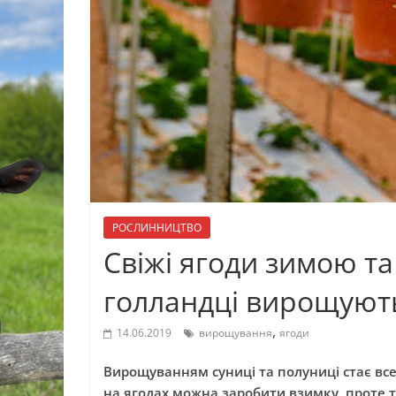
РОСЛИННИЦТВО
Свіжі ягоди зимою та 
голландці вирощуют
,
14.06.2019
вирощування
ягоди
Вирощуванням суниці та полуниці стає вс
на ягодах можна заробити взимку, проте 