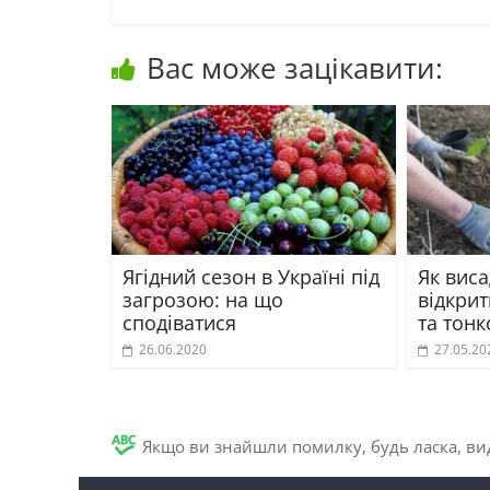
Вас може зацікавити:
Ягідний сезон в Україні під
Як виса
загрозою: на що
відкрит
сподіватися
та тонк
26.06.2020
27.05.20
Якщо ви знайшли помилку, будь ласка, вид