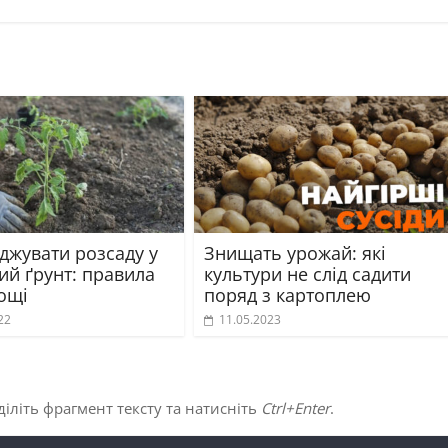
джувати розсаду у
Знищать урожай: які
ий ґрунт: правила
культури не слід садити
ощі
поряд з картоплею
22
11.05.2023
іліть фрагмент тексту та натисніть
Ctrl+Enter
.