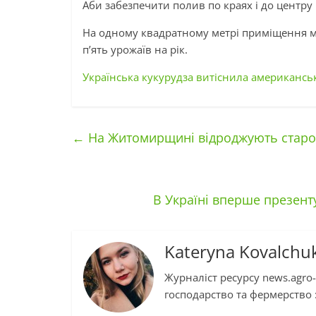
Аби забезпечити полив по краях і до центру
На одному квадратному метрі приміщення мо
п’ять урожаїв на рік.
Українська кукурудза витіснила американсь
←
На Житомирщині відроджують старод
В Україні вперше презент
Kateryna Kovalchu
Журналіст ресурсу news.agro-
господарство та фермерство :