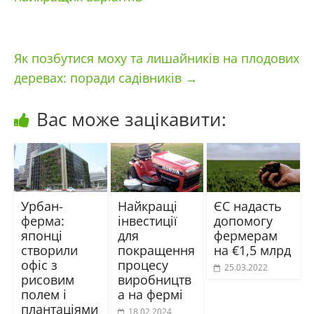
Як позбутися моху та лишайників на плодових
деревах: поради садівників
→
Вас може зацікавити:
Урбан-
Найкращі
ЄС надасть
ферма:
інвестиції
допомогу
японці
для
фермерам
створили
покращення
на €1,5 млрд
офіс з
процесу
25.03.2022
рисовим
виробництв
полем і
а на фермі
плантаціями
18.02.2024