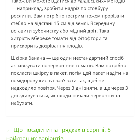
Також ви можете вдатися до «дідівських» методів
— наприклад, зробити надріз по стовбуру
рослини. Вам потрібно гострим ножем прорізати
стебло на відстані 15 см від землі. Всередину
вставити зубочистку або мідний дріт. Така
хитрість вбереже томати від фітофтори та
прискорить дозрівання плодів.
Шкірка банана — ще один нестандартний спосіб
активізувати почервоніння томатів. Вам потрібно
покласти шкірку в пакет, потім цей пакет надіти на
помідорову кисть і зав’язати так, щоб не
надходило повітря. Через 3 дні зняти, а ще через 3
дні здивуватися, як плоди почали червоніти та
набухати.
←
Що посадити на грядках в серпні: 5
найкращих варіантів