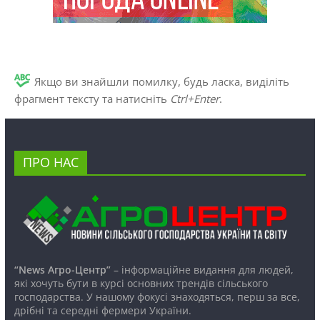
Якщо ви знайшли помилку, будь ласка, виділіть
фрагмент тексту та натисніть
Ctrl+Enter
.
ПРО НАС
“News Агро-Центр”
– інформаційне видання для людей,
які хочуть бути в курсі основних трендів сільського
господарства. У нашому фокусі знаходяться, перш за все,
дрібні та середні фермери України.