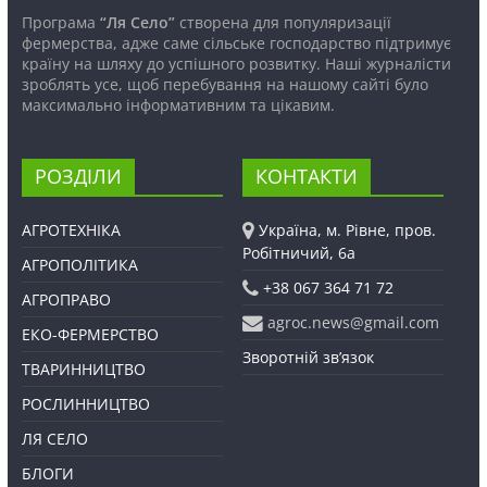
Програма
“Ля Село”
створена для популяризації
фермерства, адже саме сільське господарство підтримує
країну на шляху до успішного розвитку. Наші журналісти
зроблять усе, щоб перебування на нашому сайті було
максимально інформативним та цікавим.
РОЗДІЛИ
КОНТАКТИ
АГРОТЕХНІКА
Україна, м. Рівне, пров.
Робітничий, 6а
АГРОПОЛІТИКА
+38 067 364 71 72
АГРОПРАВО
agroc.news@gmail.com
ЕКО-ФЕРМЕРСТВО
Зворотній зв’язок
ТВАРИННИЦТВО
РОСЛИННИЦТВО
ЛЯ СЕЛО
БЛОГИ