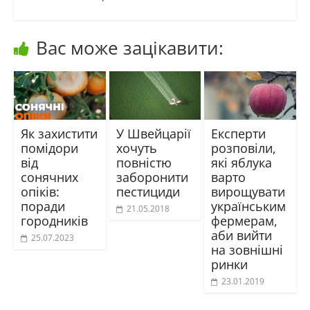
Вас може зацікавити:
Як захистити
У Швейцарії
Експерти
помідори
хочуть
розповіли,
від
повністю
які яблука
сонячних
заборонити
варто
опіків:
пестициди
вирощувати
поради
українським
21.05.2018
городників
фермерам,
аби вийти
25.07.2023
на зовнішні
ринки
23.01.2019