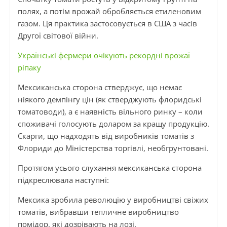
полях, а потім врожай обробляється етиленовим
газом. Ця практика застосовується в США з часів
Другої світової війни.
Українські фермери очікують рекордні врожаї
ріпаку
Мексиканська сторона стверджує, що немає
ніякого демпінгу цін (як стверджують флоридські
томатоводи), а є наявність вільного ринку – коли
споживачі голосують доларом за кращу продукцію.
Скарги, що надходять від виробників томатів з
Флориди до Міністерства торгівлі, необгрунтовані.
Протягом усього слухання мексиканська сторона
підкреслювала наступні:
Мексика зробила революцію у виробництві свіжих
томатів, вибравши тепличне виробництво
помідор, які дозрівають на лозі.