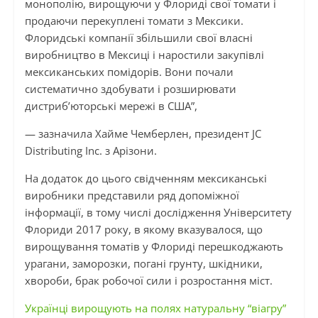
монополію, вирощуючи у Флориді свої томати і
продаючи перекуплені томати з Мексики.
Флоридські компанії збільшили свої власні
виробництво в Мексиці і наростили закупівлі
мексиканських помідорів. Вони почали
систематично здобувати і розширювати
дистриб’юторські мережі в США”,
— зазначила Хайме Чемберлен, президент JC
Distributing Inc. з Арізони.
На додаток до цього свідченням мексиканські
виробники представили ряд допоміжної
інформації, в тому числі дослідження Університету
Флориди 2017 року, в якому вказувалося, що
вирощування томатів у Флориді перешкоджають
урагани, заморозки, погані грунту, шкідники,
хвороби, брак робочої сили і розростання міст.
Українці вирощують на полях натуральну “віагру”