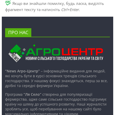
Якщо ви знайшли помилку, будь ласка, виділіть
фрагмент тексту та натисніть
Ctrl+Enter
.
ПРО НАС
“News Агро-Центр”
– інформаційне видання для людей,
які хочуть бути в курсі основних трендів сільського
господарства. У нашому фокусі знаходяться, перш за все,
дрібні та середні фермери України.
Програма
“Ля Село”
створена для популяризації
фермерства, адже саме сільське господарство підтримує
країну на шляху до успішного розвитку. Наші журналісти
зроблять усе, щоб перебування на нашому сайті було
максимально інформативним та цікавим.