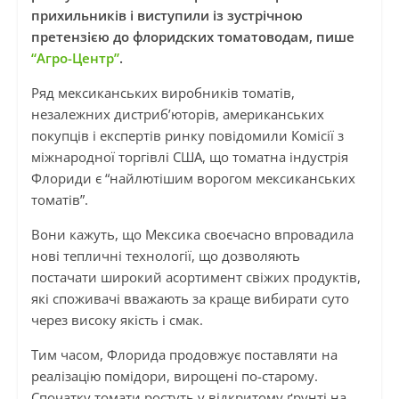
прихильників і виступили із зустрічною
претензією до флоридских томатоводам, пише
“Агро-Центр”
.
Ряд мексиканських виробників томатів,
незалежних дистриб’юторів, американських
покупців і експертів ринку повідомили Комісії з
міжнародної торгівлі США, що томатна індустрія
Флориди є “найлютішим ворогом мексиканських
томатів”.
Вони кажуть, що Мексика своєчасно впровадила
нові тепличні технології, що дозволяють
постачати широкий асортимент свіжих продуктів,
які споживачі вважають за краще вибирати суто
через високу якість і смак.
Тим часом, Флорида продовжує поставляти на
реалізацію помідори, вирощені по-старому.
Спочатку томати ростуть у відкритому ґрунті на