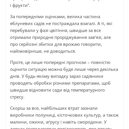
і фрукти”.
За попередніми оцінками, велика частина
яблуневих садів не постраждала взагалі. А ті, які
перебували у фазі цвітіння, швидше за все
отримали природне проріджування зав’язі, але
про серйозні збитки для врожаю говорити,
найімовірніше, не доводиться.
Проте, це лише попередні прогнози – повністю
оцінити ситуацію можна буде лише через декілька
днів. У будь-якому випадку зараз садівники
проводять обробки різними препаратами, щоб
швидше відновити сади від температурного
стресу.
Скоріш за все, найбільших втрат зазнали
виробники полуниці, кісточкових культур, а також
малини, ожини, аґрусу і навіть смородини. У
деяких господарствах повідомляють про втрату