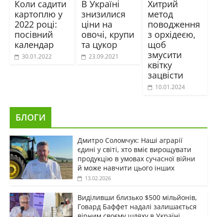
Коли садити
В Україні
Хитрий
картоплю у
знизилися
метод
2022 році:
ціни на
поводження
посівний
овочі, крупи
з орхідеєю,
календар
та цукор
щоб
змусити
30.01.2022
23.09.2021
квітку
зацвісти
10.01.2024
БЛОГИ
Дмитро Соломчук: Наші аграрії
єдині у світі, хто вміє вирощувати
продукцію в умовах сучасної війни
й може навчити цього інших
13.02.2026
Виділивши близько $500 мільйонів,
Говард Баффет надалі залишається
вірним своєму шляху в Україні