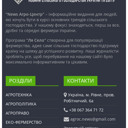
“News Агро-Центр”
– інформаційне видання для людей,
які хочуть бути в курсі основних трендів сільського
господарства. У нашому фокусі знаходяться, перш за все,
дрібні та середні фермери України.
Програма
“Ля Село”
створена для популяризації
фермерства, адже саме сільське господарство підтримує
країну на шляху до успішного розвитку. Наші журналісти
зроблять усе, щоб перебування на нашому сайті було
максимально інформативним та цікавим.
РОЗДІЛИ
КОНТАКТИ
АГРОТЕХНІКА
Україна, м. Рівне, пров.
Робітничий, 6а
АГРОПОЛІТИКА
+38 067 364 71 72
АГРОПРАВО
agroc.news@gmail.com
ЕКО-ФЕРМЕРСТВО