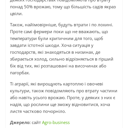
понад 50% врожаю, тому що більшість садів якраз
цвіли.
Також, найімовірніше, будуть втрати і по лохині.
Проте самі фермери поки що не вважають, що
температури були критичним для того, щоб
завдати істотної шкоди. Хоча ситуація у
господарств, які знаходяться в низинах, де
збирається холод, сильно відрізняється в гірший
бік від тих, які розташовані на височинах або
пагорбах.
Ті аграрії, які вирощують картоплю і овочеві
культури, також повідомляють про втрату частини
або навіть усього врожаю. Проте, у деяких з них є
надія, що рослини ще зможу відновитися, хоча
листя частково почорніло.
Джерело:
сайт
Agro-business