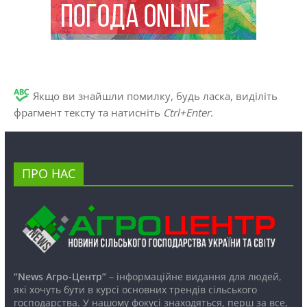
Якщо ви знайшли помилку, будь ласка, виділіть
фрагмент тексту та натисніть
Ctrl+Enter
.
ПРО НАС
“News Агро-Центр”
– інформаційне видання для людей,
які хочуть бути в курсі основних трендів сільського
господарства. У нашому фокусі знаходяться, перш за все,