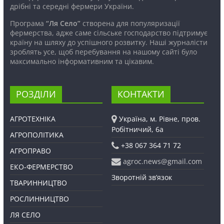
дрібні та середні фермери України.
Програма
“Ля Село”
створена для популяризації
фермерства, адже саме сільське господарство підтримує
країну на шляху до успішного розвитку. Наші журналісти
зроблять усе, щоб перебування на нашому сайті було
максимально інформативним та цікавим.
РОЗДІЛИ
КОНТАКТИ
АГРОТЕХНІКА
Україна, м. Рівне, пров.
Робітничий, 6а
АГРОПОЛІТИКА
+38 067 364 71 72
АГРОПРАВО
agroc.news@gmail.com
ЕКО-ФЕРМЕРСТВО
Зворотній зв’язок
ТВАРИННИЦТВО
РОСЛИННИЦТВО
ЛЯ СЕЛО