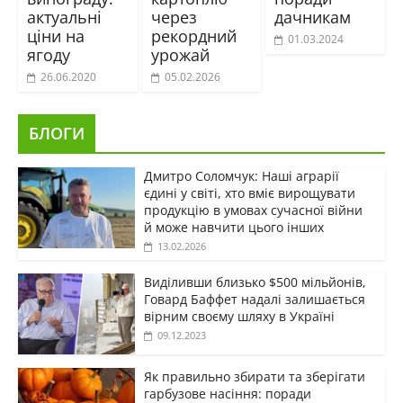
актуальні
через
дачникам
ціни на
рекордний
01.03.2024
ягоду
урожай
26.06.2020
05.02.2026
БЛОГИ
Дмитро Соломчук: Наші аграрії
єдині у світі, хто вміє вирощувати
продукцію в умовах сучасної війни
й може навчити цього інших
13.02.2026
Виділивши близько $500 мільйонів,
Говард Баффет надалі залишається
вірним своєму шляху в Україні
09.12.2023
Як правильно збирати та зберігати
гарбузове насіння: поради