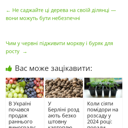
←
Не саджайте ці дерева на своїй ділянці —
вони можуть бути небезпечні
Чим у червні підживити моркву і буряк для
росту
→
Вас може зацікавити:
В Україні
У
Коли сіяти
почався
Берліні розд
помідори на
продаж
ають безко
розсаду у
раннього
штовну
2024 році:
винограду:
картоплю
поради