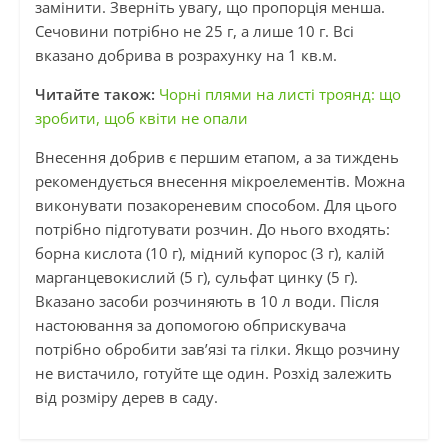
замінити. Зверніть увагу, що пропорція менша.
Сечовини потрібно не 25 г, а лише 10 г. Всі
вказано добрива в розрахунку на 1 кв.м.
Читайте також:
Чорні плями на листі троянд: що
зробити, щоб квіти не опали
Внесення добрив є першим етапом, а за тиждень
рекомендується внесення мікроелементів. Можна
виконувати позакореневим способом. Для цього
потрібно підготувати розчин. До нього входять:
борна кислота (10 г), мідний купорос (3 г), калій
марганцевокислий (5 г), сульфат цинку (5 г).
Вказано засоби розчиняють в 10 л води. Після
настоювання за допомогою обприскувача
потрібно обробити зав’язі та гілки. Якщо розчину
не вистачило, готуйте ще один. Розхід залежить
від розміру дерев в саду.