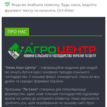
Якщо ви знайшли помилку, будь ласка, виділіть
фрагмент тексту та натисніть
Ctrl+Enter
.
ПРО НАС
“News Агро-Центр”
– інформаційне видання для людей,
які хочуть бути в курсі основних трендів сільського
господарства. У нашому фокусі знаходяться, перш за все,
дрібні та середні фермери України.
Програма
“Ля Село”
створена для популяризації
фермерства, адже саме сільське господарство підтримує
країну на шляху до успішного розвитку. Наші журналісти
зроблять усе, щоб перебування на нашому сайті було