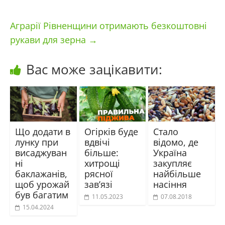
Аграрії Рівненщини отримають безкоштовні
рукави для зерна
→
Вас може зацікавити:
Що додати в
Огірків буде
Стало
лунку при
вдвічі
відомо, де
висаджуван
більше:
Україна
ні
хитрощі
закупляє
баклажанів,
рясної
найбільше
щоб урожай
зав’язі
насіння
був багатим
11.05.2023
07.08.2018
15.04.2024