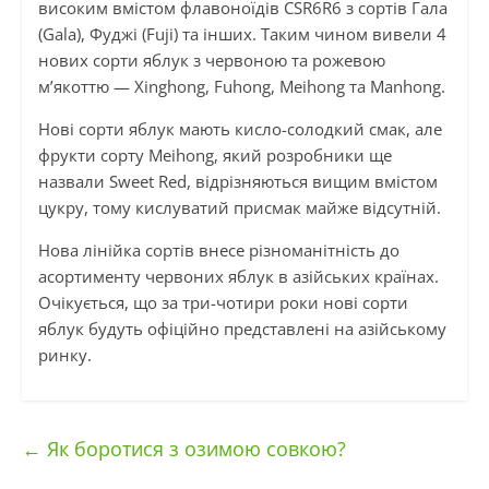
високим вмістом флавоноїдів CSR6R6 з сортів Гала
(Gala), Фуджі (Fuji) та інших. Таким чином вивели 4
нових сорти яблук з червоною та рожевою
м’якоттю — Xinghong, Fuhong, Meihong та Manhong.
Нові сорти яблук мають кисло-солодкий смак, але
фрукти сорту Meihong, який розробники ще
назвали Sweet Red, відрізняються вищим вмістом
цукру, тому кислуватий присмак майже відсутній.
Нова лінійка сортів внесе різноманітність до
асортименту червоних яблук в азійських країнах.
Очікується, що за три-чотири роки нові сорти
яблук будуть офіційно представлені на азійському
ринку.
←
Як боротися з озимою совкою?