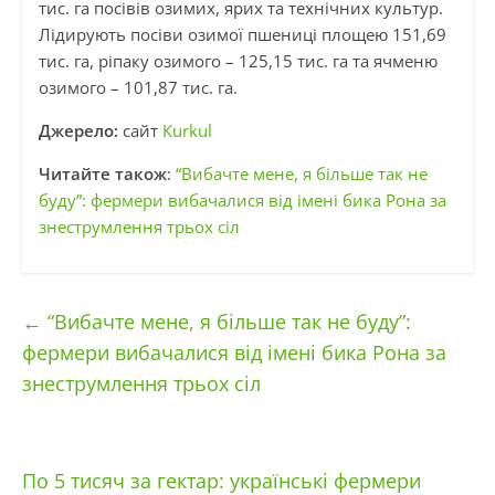
тис. га посівів озимих, ярих та технічних культур.
Лідирують посіви озимої пшениці площею 151,69
тис. га, ріпаку озимого – 125,15 тис. га та ячменю
озимого – 101,87 тис. га.
Джерело:
сайт
Кurkul
Читайте також
:
“Вибачте мене, я більше так не
буду”: фермери вибачалися від імені бика Рона за
знеструмлення трьох сіл
←
“Вибачте мене, я більше так не буду”:
фермери вибачалися від імені бика Рона за
знеструмлення трьох сіл
По 5 тисяч за гектар: українські фермери