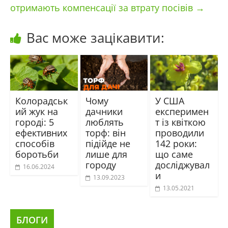
отримають компенсації за втрату посівів
→
Вас може зацікавити:
Колорадськ
Чому
У США
ий жук на
дачники
експеримен
городі: 5
люблять
т із квіткою
ефективних
торф: він
проводили
способів
підійде не
142 роки:
боротьби
лише для
що саме
городу
досліджувал
16.06.2024
и
13.09.2023
13.05.2021
БЛОГИ