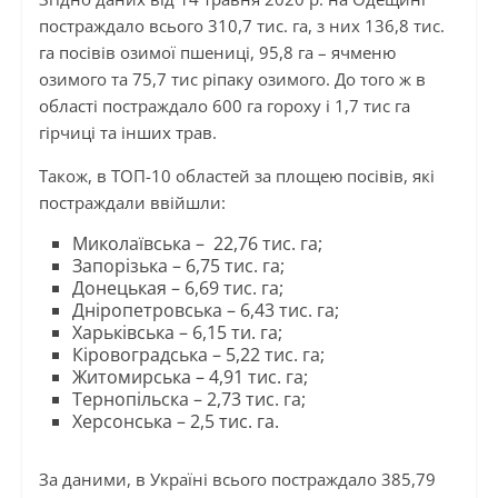
постраждало всього 310,7 тис. га, з них 136,8 тис.
га посівів озимої пшениці, 95,8 га – ячменю
озимого та 75,7 тис ріпаку озимого. До того ж в
області постраждало 600 га гороху і 1,7 тис га
гірчиці та інших трав.
Також, в ТОП-10 областей за площею посівів, які
постраждали ввійшли:
Миколаївська – 22,76 тис. га;
Запорізька – 6,75 тис. га;
Донецькая – 6,69 тис. га;
Дніропетровська – 6,43 тис. га;
Харьківська – 6,15 ти. га;
Кіровоградська – 5,22 тис. га;
Житомирська – 4,91 тис. га;
Тернопільска – 2,73 тис. га;
Херсонська – 2,5 тис. га.
За даними, в Україні всього постраждало 385,79