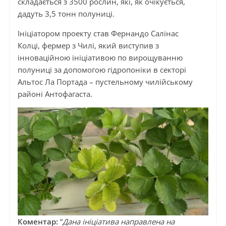
складається з 3500 рослин, які, як очікується,
дадуть 3,5 тонн полуниці.
Ініціатором проекту став Фернандо Салінас
Колці, фермер з Чилі, який виступив з
інноваційною ініціативою по вирощуванню
полуниці за допомогою гідропоніки в секторі
Альтос Ла Портада – пустельному чилійському
районі Антофагаста.
Коментар:
“
Дана ініціатива направлена ​​на