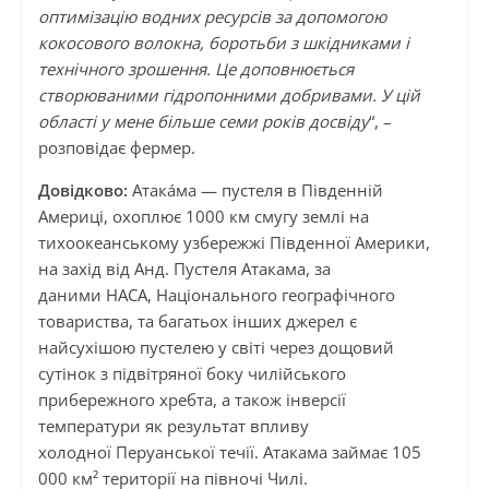
оптимізацію водних ресурсів за допомогою
кокосового волокна, боротьби з шкідниками і
технічного зрошення. Це доповнюється
створюваними гідропонними добривами. У цій
області у мене більше семи років досвіду
“, –
розповідає фермер.
Довідково:
Атака́ма — пустеля в Південній
Америці, охоплює 1000 км смугу землі на
тихоокеанському узбережжі Південної Америки,
на захід від Анд. Пустеля Атакама, за
даними НАСА, Національного географічного
товариства, та багатьох інших джерел є
найсухішою пустелею у світі через дощовий
сутінок з підвітряної боку чилійського
прибережного хребта, а також інверсії
температури як результат впливу
холодної Перуанської течії. Атакама займає 105
000 км² території на півночі Чилі.