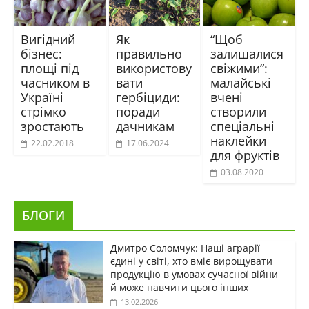
Вигідний
Як
“Щоб
бізнес:
правильно
залишалися
площі під
використову
свіжими”:
часником в
вати
малайські
Україні
гербіциди:
вчені
стрімко
поради
створили
зростають
дачникам
спеціальні
наклейки
22.02.2018
17.06.2024
для фруктів
03.08.2020
БЛОГИ
Дмитро Соломчук: Наші аграрії
єдині у світі, хто вміє вирощувати
продукцію в умовах сучасної війни
й може навчити цього інших
13.02.2026