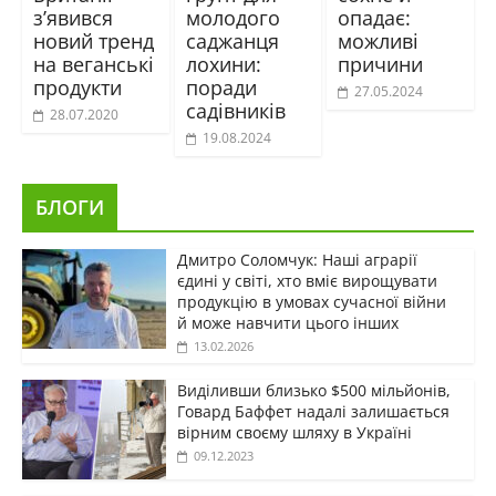
з’явився
молодого
опадає:
новий тренд
саджанця
можливі
на веганські
лохини:
причини
продукти
поради
27.05.2024
садівників
28.07.2020
19.08.2024
БЛОГИ
Дмитро Соломчук: Наші аграрії
єдині у світі, хто вміє вирощувати
продукцію в умовах сучасної війни
й може навчити цього інших
13.02.2026
Виділивши близько $500 мільйонів,
Говард Баффет надалі залишається
вірним своєму шляху в Україні
09.12.2023