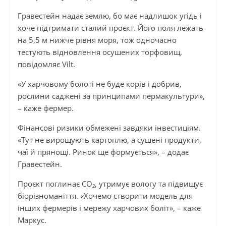
Гравестейн надає землю, бо має надлишок угідь і
хоче підтримати сталий проєкт. Його поля лежать
на 5,5 м нижче рівня моря, тож одночасно
тестують відновлення осушених торфовищ,
повідомляє Vilt.
«У харчовому болоті не буде корів і добрив,
рослини саджені за принципами пермакультури»,
– каже фермер.
Фінансові ризики обмежені завдяки інвестиціям.
«Тут не вирощують картоплю, а сушені продукти,
чаї й прянощі. Ринок ще формується», – додає
Гравестейн.
Проєкт поглинає CO₂, утримує вологу та підвищує
біорізноманіття. «Хочемо створити модель для
інших фермерів і мережу харчових боліт», – каже
Маркус.