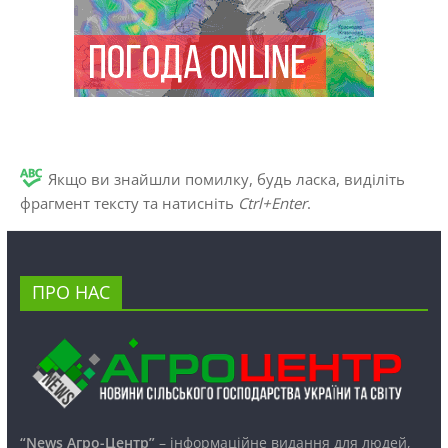
Якщо ви знайшли помилку, будь ласка, виділіть
фрагмент тексту та натисніть
Ctrl+Enter
.
ПРО НАС
“News Агро-Центр”
– інформаційне видання для людей,