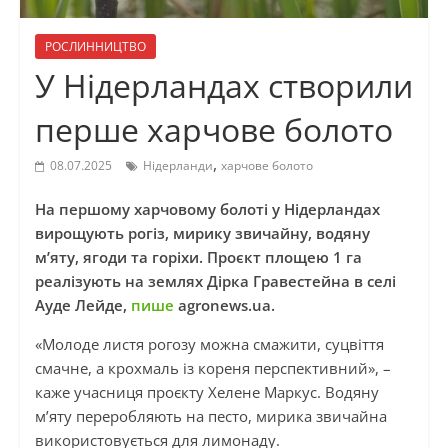
РОСЛИННИЦТВО
У Нідерландах створили
перше харчове болото
,
08.07.2025
Нідерланди
харчове болото
На першому харчовому болоті у Нідерландах
вирощують рогіз, мирику звичайну, водяну
м’яту, ягоди та горіхи. Проєкт площею 1 га
реалізують на землях Дірка Гравестейна в селі
Ауде Лейде,
пише
agronews.ua.
«Молоде листя рогозу можна смажити, суцвіття
смачне, а крохмаль із кореня перспективний», –
каже учасниця проєкту Хелене Маркус. Водяну
м’яту переробляють на песто, мирика звичайна
використовується для лимонаду.