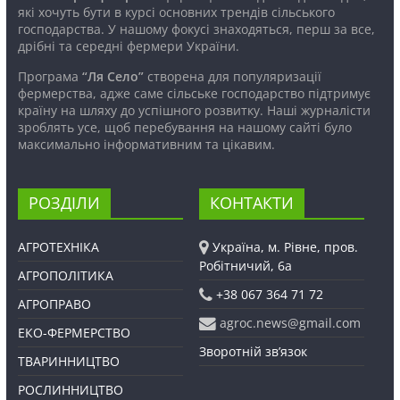
які хочуть бути в курсі основних трендів сільського
господарства. У нашому фокусі знаходяться, перш за все,
дрібні та середні фермери України.
Програма
“Ля Село”
створена для популяризації
фермерства, адже саме сільське господарство підтримує
країну на шляху до успішного розвитку. Наші журналісти
зроблять усе, щоб перебування на нашому сайті було
максимально інформативним та цікавим.
РОЗДІЛИ
КОНТАКТИ
АГРОТЕХНІКА
Україна, м. Рівне, пров.
Робітничий, 6а
АГРОПОЛІТИКА
+38 067 364 71 72
АГРОПРАВО
agroc.news@gmail.com
ЕКО-ФЕРМЕРСТВО
Зворотній зв’язок
ТВАРИННИЦТВО
РОСЛИННИЦТВО