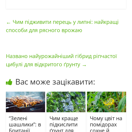
←
Чим підживити перець у липні: найкращі
способи для рясного врожаю
Названо найурожайніший гібрид ріпчастої
цибулі для відкритого ґрунту
→
Вас може зацікавити:
“Зелені
Чим краще
Чому цвіт на
шашлики”: в
підкислити
помідорах
Британії
ґрунт для
сохне й