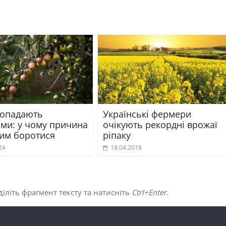
 опадають
Українські фермери
ими: у чому причина
очікують рекордні врожаї
 цим боротися
ріпаку
24
18.04.2018
іліть фрагмент тексту та натисніть
Ctrl+Enter
.