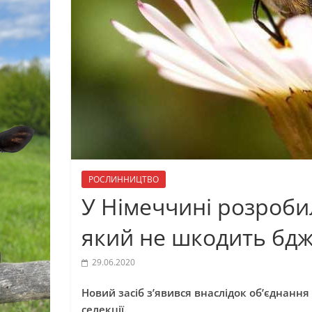
РОСЛИННИЦТВО
У Німеччині розроби
який не шкодить бд
29.06.2020
Новий засіб з’явився внаслідок об’єднанн
селекції.