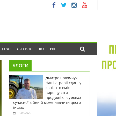
ИЦТВО
ЛЯ СЕЛО
RU
EN
БЛОГИ
Дмитро Соломчук:
Наші аграрії єдині у
світі, хто вміє
вирощувати
продукцію в умовах
сучасної війни й може навчити цього
інших
13.02.2026