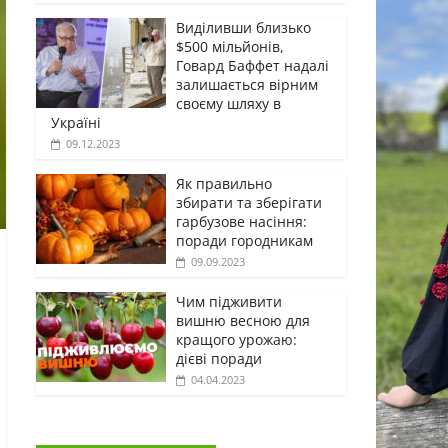
Виділивши близько
$500 мільйонів,
Говард Баффет надалі
залишається вірним
своєму шляху в
Україні
09.12.2023
Як правильно
збирати та зберігати
гарбузове насіння:
поради городникам
09.09.2023
Чим підживити
вишню весною для
кращого урожаю:
дієві поради
04.04.2023