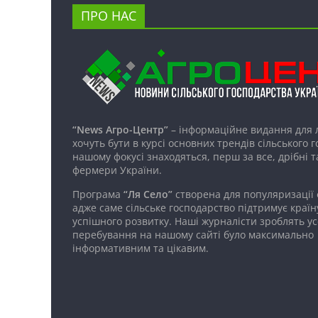
ПРО НАС
“News Агро-Центр”
– інформаційне видання для 
хочуть бути в курсі основних трендів сільського 
нашому фокусі знаходяться, перш за все, дрібні т
фермери України.
Програма
“Ля Село”
створена для популяризації
адже саме сільське господарство підтримує країн
успішного розвитку. Наші журналісти зроблять ус
перебування на нашому сайті було максимально
інформативним та цікавим.