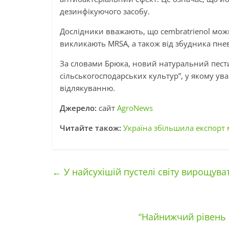
дезинфікуючого засобу.
Дослідники вважають, що cembratrienol можн
викликають MRSA, а також від збудника пневм
За словами Брюка, новий натуральний пести
сільськогосподарських культур”, у якому ув
відлякуванню.
Джерело:
сайт
AgroNews
Читайте також:
Україна збільшила експорт
←
У найсухішій пустелі світу вирощув
“Найнижчий рівень 