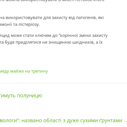
а використовувати для захисту від патогенів, які
онії та лістеріозу.
цид може стати ключем до “корінної зміни захисту
ага буде приділятися не знищенню шкідників, а їх
 меду майже на третину
атимуть полуницю
вологи”: названо області з дуже сухими ґрунтами