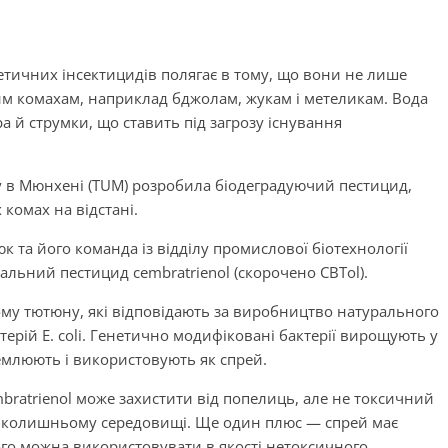
тичних інсектицидів полягає в тому, що вони не лише
им комахам, наприклад бджолам, жукам і метеликам. Вода
ра й струмки, що ставить під загрозу існування
ту в Мюнхені (TUM) розробила біодеградуючий пестицид,
комах на відстані.
к та його команда із відділу промислової біотехнології
льний пестицид cembratrienol (скорочено CBTol).
му тютюну, які відповідають за виробництво натурального
терій E. coli. Генетично модифіковані бактерії вирощують у
емлюють і використовують як спрей.
bratrienol може захистити від попелиць, але не токсичний
навколишньому середовищі. Ще один плюс — спрей має
ого можна використовувати в якості нетоксичного