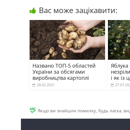
Вас може зацікавити:
Названо ТОП-5 областей
Яблука
України за обсягами
незріл
виробництва картоплі
і як із
28.02.2021
27.07.20
Якщо ви знайшли помилку, будь ласка, вид