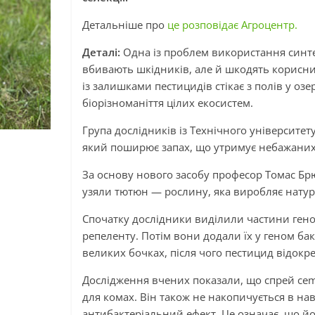
Детальніше про
це розповідає Агроцентр.
Деталі:
Одна із проблем використання синте
вбивають шкідників, але й шкодять корисн
із залишками пестицидів стікає з полів у озе
біорізноманіття цілих екосистем.
Група дослідників із Технічного університе
який поширює запах, що утримує небажаних 
За основу нового засобу професор Томас Брю
узяли тютюн — рослину, яка виробляє натура
Спочатку дослідники виділили частини гено
репеленту. Потім вони додали їх у геном бак
великих бочках, після чого пестицид відокр
Дослідження вчених показали, що спрей cem
для комах. Він також не накопичується в 
антибактеріальний ефект. Це означає, що й