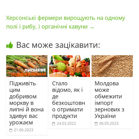
Херсонські фермери вирощують на одному
полі і рибу, і органічні кавуни
→
Вас може зацікавити:
Підживіть
Стало
Молдова
цим
відомо, як і
може
добривом
де
обмежити
моркву в
безкоштовн
імпорт
липні й вона
о отримати
зернових з
здивує вас
продукти
України
урожаєм
24.03.2022
06.05.2023
21.06.2023