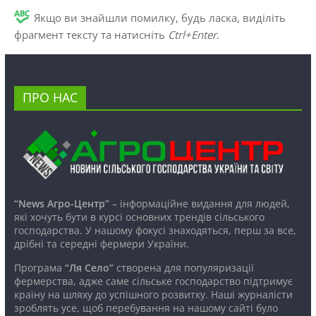
Якщо ви знайшли помилку, будь ласка, виділіть
фрагмент тексту та натисніть
Ctrl+Enter
.
ПРО НАС
“News Агро-Центр”
– інформаційне видання для людей,
які хочуть бути в курсі основних трендів сільського
господарства. У нашому фокусі знаходяться, перш за все,
дрібні та середні фермери України.
Програма
“Ля Село”
створена для популяризації
фермерства, адже саме сільське господарство підтримує
країну на шляху до успішного розвитку. Наші журналісти
зроблять усе, щоб перебування на нашому сайті було