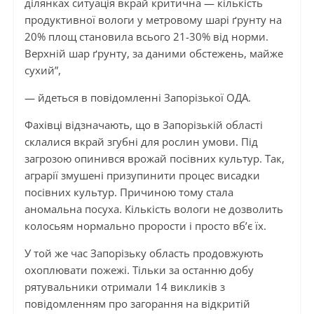
ділянках ситуація вкрай критична — кількість
продуктивної вологи у метровому шарі ґрунту на
20% площ становила всього 21-30% від норми.
Верхній шар ґрунту, за даними обстежень, майже
сухий”,
— йдеться в повідомленні Запорізької ОДА.
Фахівці відзначають, що в Запорізькій області
склалися вкрай згубні для рослин умови. Під
загрозою опинився врожай посівних культур. Так,
аграрії змушені призупинити процес висадки
посівних культур. Причиною тому стала
аномальна посуха. Кількість вологи не дозволить
колосьям нормально прорости і просто вб’є їх.
У той же час Запорізьку область продовжують
охоплювати пожежі. Тільки за останню добу
рятувальники отримали 14 викликів з
повідомленням про загорання на відкритій