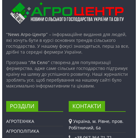
“News Агро-Центр”
– інформаційне видання для людей,
які хочуть бути в курсі основних трендів сільського
господарства. У нашому фокусі знаходяться, перш за все,
дрібні та середні фермери України.
Програма
“Ля Село”
створена для популяризації
фермерства, адже саме сільське господарство підтримує
країну на шляху до успішного розвитку. Наші журналісти
зроблять усе, щоб перебування на нашому сайті було
максимально інформативним та цікавим.
РОЗДІЛИ
КОНТАКТИ
АГРОТЕХНІКА
Україна, м. Рівне, пров.
Робітничий, 6а
АГРОПОЛІТИКА
+38 067 364 71 72