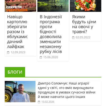
Навіщо
В Індонезії
Якими
картоплю
програма
будуть ціни
зберігати
проти
на овочі у
разом із
бідності
травні?
яблуками:
дозволила
02.05.2022
дачний
зменшити
лайфхак
незаконну
рубку лісів
12.09.2023
15.06.2020
БЛОГИ
Дмитро Соломчук: Наші аграрії
єдині у світі, хто вміє вирощувати
продукцію в умовах сучасної війни
й може навчити цього інших
13.02.2026