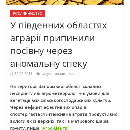
РОСЛИННИЦТВО
У південних областях
аграрії припинили
посівну через
аномальну спеку
,
,
30.05.2018
засуха
опади
посівна
На території Запорізької області склалися
несприятливі агрометеорологічні умови для
вегетації всіх сільськогосподарських культур.
Через дефіцит ефективних опадів
спостерігається інтенсивна втрата продуктивної
вологи як із верхніх, так і з метрового шарів
ґрунту, пише
“Агро-Центр”
.