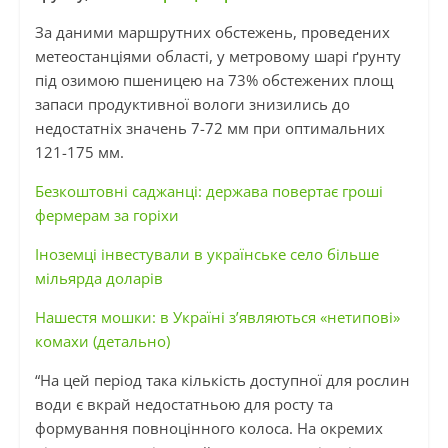
За даними маршрутних обстежень, проведених
метеостанціями області, у метровому шарі ґрунту
під озимою пшеницею на 73% обстежених площ
запаси продуктивної вологи знизились до
недостатніх значень 7-72 мм при оптимальних
121-175 мм.
Безкоштовні саджанці: держава повертає гроші
фермерам за горіхи
Іноземці інвестували в українське село більше
мільярда доларів
Нашестя мошки: в Україні з’являються «нетипові»
комахи (детально)
“На цей період така кількість доступної для рослин
води є вкрай недостатньою для росту та
формування повноцінного колоса. На окремих