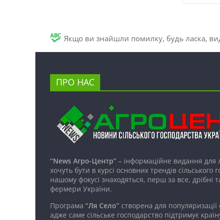
Якщо ви знайшли помилку, будь ласка, вид
ПРО НАС
“News Агро-Центр”
– інформаційне видання для 
хочуть бути в курсі основних трендів сільського 
нашому фокусі знаходяться, перш за все, дрібні т
фермери України.
Програма
“Ля Село”
створена для популяризації
адже саме сільське господарство підтримує країн