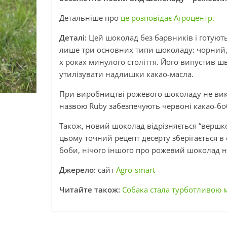
Детальніше про
це розповідає Агроцентр.
Деталі:
Цей шоколад без барвників і готують
лише три основних типи шоколаду: чорний, 
х роках минулого століття. Його випустив 
утилізувати надлишки какао-масла.
При виробництві рожевого шоколаду не вик
назвою Ruby забезпечують червоні какао-боби,
Також, новий шоколад відрізняється “вершк
цьому точний рецепт десерту зберігається в с
боби, нічого іншого про рожевий шоколад н
Джерело:
сайт
Agro-smart
Читайте також:
Собака стала турботливою 