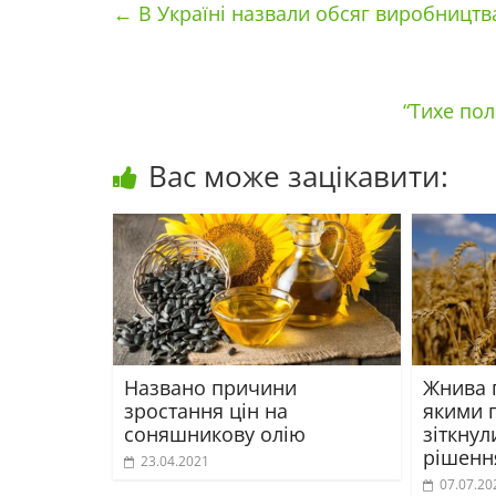
←
В Україні назвали обсяг виробництва
“Тихе пол
Вас може зацікавити:
Названо причини
Жнива п
зростання цін на
якими 
соняшникову олію
зіткнул
рішенн
23.04.2021
07.07.20