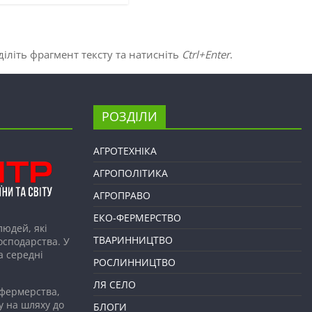
іліть фрагмент тексту та натисніть
Ctrl+Enter
.
РОЗДІЛИ
АГРОТЕХНІКА
АГРОПОЛІТИКА
АГРОПРАВО
ЕКО-ФЕРМЕРСТВО
людей, які
ТВАРИННИЦТВО
господарства. У
а середні
РОСЛИННИЦТВО
ЛЯ СЕЛО
 фермерства,
у на шляху до
БЛОГИ