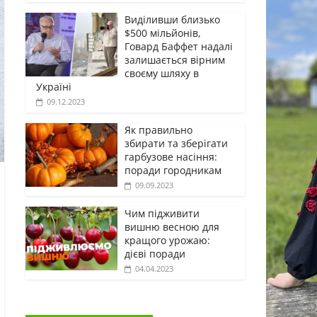
Виділивши близько
$500 мільйонів,
Говард Баффет надалі
залишається вірним
своєму шляху в
Україні
09.12.2023
Як правильно
збирати та зберігати
гарбузове насіння:
поради городникам
09.09.2023
Чим підживити
вишню весною для
кращого урожаю:
дієві поради
04.04.2023