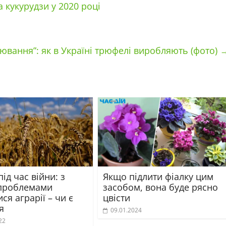
 кукурудзи у 2020 році
ювання”: як в Україні трюфелі виробляють (фото)
ід час війни: з
Якщо підлити фіалку цим
проблемами
засобом, вона буде рясно
ися аграрії – чи є
цвісти
я
09.01.2024
22