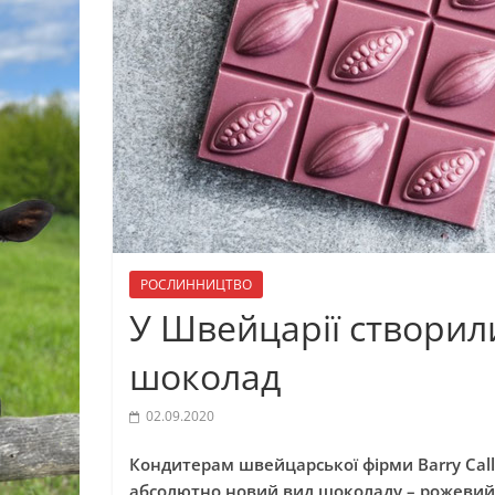
РОСЛИННИЦТВО
У Швейцарії створил
шоколад
02.09.2020
Кондитерам швейцарської фірми Barry Call
абсолютно новий вид шоколаду – рожевий 