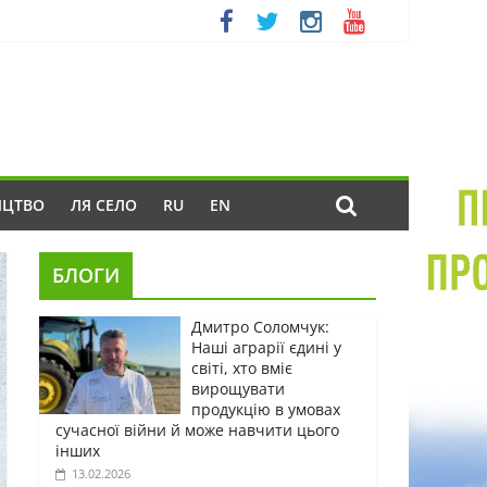
ИЦТВО
ЛЯ СЕЛО
RU
EN
БЛОГИ
Дмитро Соломчук:
Наші аграрії єдині у
світі, хто вміє
вирощувати
продукцію в умовах
сучасної війни й може навчити цього
інших
13.02.2026