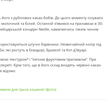
 його з рубінових какао-бобів. До цього моменту існувало
молочний та білий. Останній з’явився на прилавках в 30-
швейцарський концерн Nestle, намагаючись таким чином
ористовуються штучні барвники. Незвичайний колір під
 які ростуть в Еквадорі, Бразилії та Кот-д’Івуарі.
овою текстурою” і “легким фруктовим присмаком”. При
екреті. Крім того, що в його склад входять червоні какао-
е відомо.
мамою для трьох кошенят (фото)