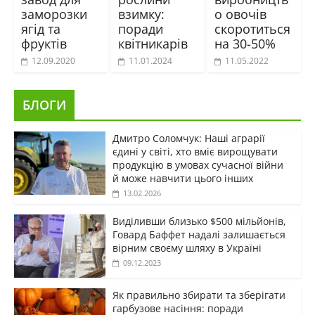
заморозки
взимку:
о овочів
ягід та
поради
скоротиться
фруктів
квітникарів
на 30-50%
12.09.2020
11.01.2024
11.05.2022
БЛОГИ
Дмитро Соломчук: Наші аграрії
єдині у світі, хто вміє вирощувати
продукцію в умовах сучасної війни
й може навчити цього інших
13.02.2026
Виділивши близько $500 мільйонів,
Говард Баффет надалі залишається
вірним своєму шляху в Україні
09.12.2023
Як правильно збирати та зберігати
гарбузове насіння: поради