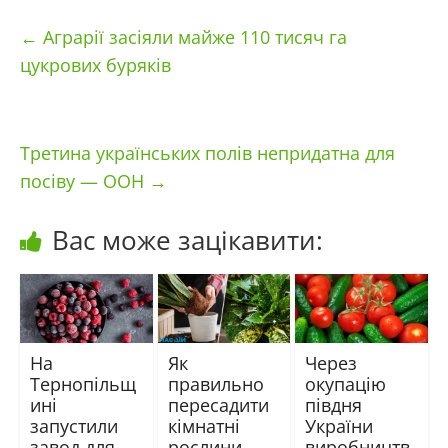
←
Аграрії засіяли майже 110 тисяч га
цукрових буряків
Третина українських полів непридатна для
посіву — ООН
→
Вас може зацікавити:
На
Як
Через
Тернопільщ
правильно
окупацію
ині
пересадити
півдня
запустили
кімнатні
України
завод для
рослини
виробництв