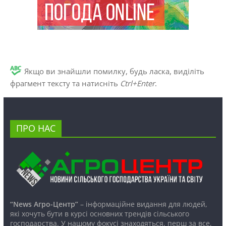
Якщо ви знайшли помилку, будь ласка, виділіть
фрагмент тексту та натисніть
Ctrl+Enter
.
ПРО НАС
“News Агро-Центр”
– інформаційне видання для людей,
які хочуть бути в курсі основних трендів сільського
господарства. У нашому фокусі знаходяться, перш за все,