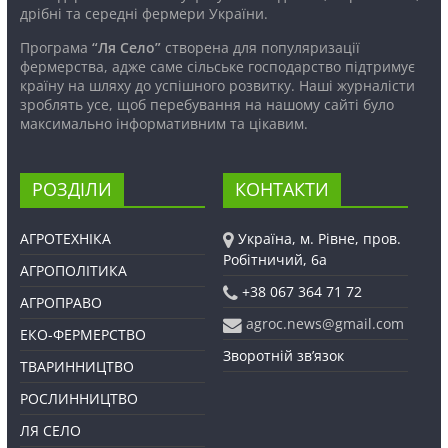
дрібні та середні фермери України.
Програма
“Ля Село”
створена для популяризації
фермерства, адже саме сільське господарство підтримує
країну на шляху до успішного розвитку. Наші журналісти
зроблять усе, щоб перебування на нашому сайті було
максимально інформативним та цікавим.
РОЗДІЛИ
КОНТАКТИ
АГРОТЕХНІКА
Україна, м. Рівне, пров.
Робітничий, 6а
АГРОПОЛІТИКА
+38 067 364 71 72
АГРОПРАВО
agroc.news@gmail.com
ЕКО-ФЕРМЕРСТВО
Зворотній зв’язок
ТВАРИННИЦТВО
РОСЛИННИЦТВО
ЛЯ СЕЛО