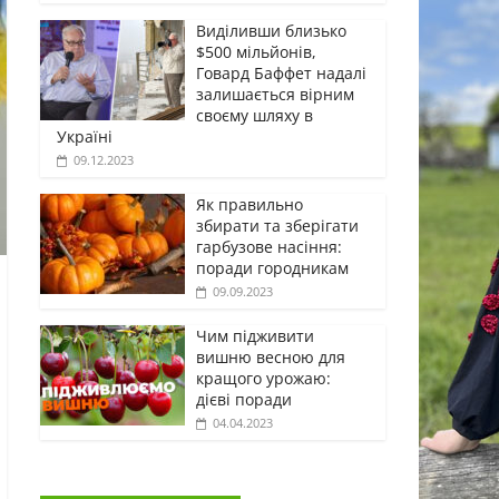
Виділивши близько
$500 мільйонів,
Говард Баффет надалі
залишається вірним
своєму шляху в
Україні
09.12.2023
Як правильно
збирати та зберігати
гарбузове насіння:
поради городникам
09.09.2023
Чим підживити
вишню весною для
кращого урожаю:
дієві поради
04.04.2023