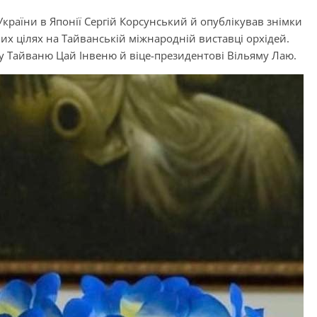
України в Японії Сергій Корсунський й опублікував знімки
их цілях на Тайванській міжнародній виставці орхідей.
ту Тайваню Цай Інвеню й віце-президентові Вільяму Лаю.