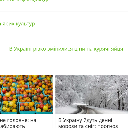
а ярих культур
В Україні різко змінилися ціни на курячі яйця
не головне: на
В Україну йдуть денні
набирають
морози та сніг: прогноз