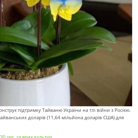
онструє підтримку Тайваню України на тлі війни з Росією.
тайванських доларів (11,64 мільйона доларів США) для
30 тис. га ярих культур