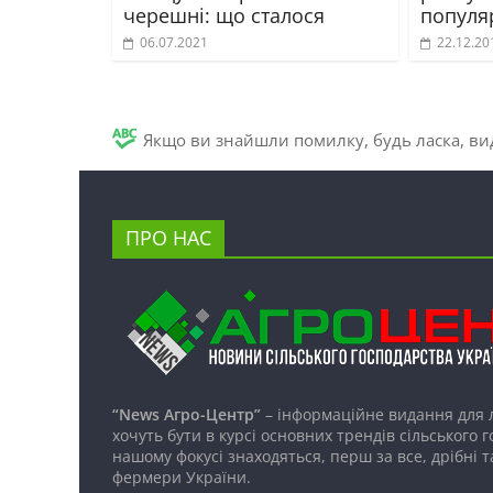
черешні: що сталося
популяр
06.07.2021
22.12.20
Якщо ви знайшли помилку, будь ласка, вид
ПРО НАС
“News Агро-Центр”
– інформаційне видання для 
хочуть бути в курсі основних трендів сільського 
нашому фокусі знаходяться, перш за все, дрібні т
фермери України.