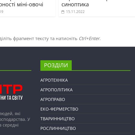
ності міні-овочі
синоптика
19
15.11.2022
іліть фрагмент тексту та натисніть
Ctrl+Enter
.
РОЗДІЛИ
АГРОТЕХНІКА
АГРОПОЛІТИКА
АГРОПРАВО
ЕКО-ФЕРМЕРСТВО
людей, які
ТВАРИННИЦТВО
господарства. У
а середні
РОСЛИННИЦТВО