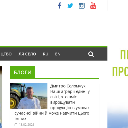
ИЦТВО
ЛЯ СЕЛО
RU
EN
БЛОГИ
Дмитро Соломчук:
Наші аграрії єдині у
світі, хто вміє
вирощувати
продукцію в умовах
сучасної війни й може навчити цього
інших
13.02.2026