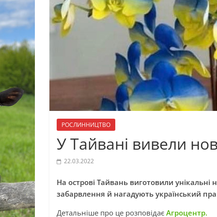
РОСЛИННИЦТВО
У Тайвані вивели нов
22.03.2022
На острові Тайвань виготовили унікальні 
забарвлення й нагадують український прап
Детальніше про це розповідає
Агроцентр.