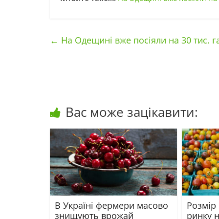
←
На Одещині вже посіяли на 30 тис. г
Вас може зацікавити:
В Україні фермери масово
Розмір 
знищують врожай
ринку 