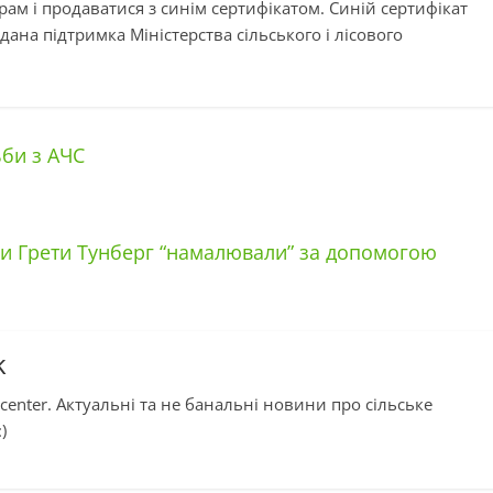
рам і продаватися з синім сертифікатом. Синій сертифікат
ана підтримка Міністерства сільського і лісового
би з АЧС
тки Грети Тунберг “намалювали” за допомогою
k
center. Актуальні та не банальні новини про сільське
)