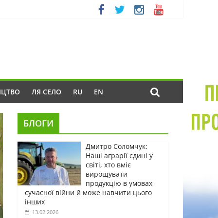
ИЦТВО
ЛЯ СЕЛО
RU
EN
БЛОГИ
Дмитро Соломчук:
Наші аграрії єдині у
світі, хто вміє
вирощувати
продукцію в умовах
сучасної війни й може навчити цього
інших
13.02.2026