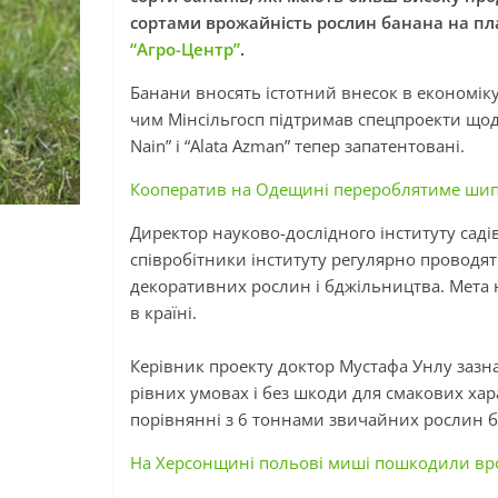
сортами врожайність рослин банана на пла
“Агро-Центр”
.
Банани вносять істотний внесок в економік
чим
Мінсільгосп
підтримав
спецпроекти
щодо
Nain” і “Alata Azman” тепер запатентовані.
Кооператив на Одещині перероблятиме ши
Директор науково-дослідного інституту сад
співробітники інституту регулярно проводять
декоративних рослин і бджільництва. Мета 
в країні.
Керівник
проекту
доктор Мустафа
Унлу
зазна
рівних умовах і без шкоди для смакових хар
порівнянні з 6 тоннами звичайних рослин б
На Херсонщині польові миші пошкодили в