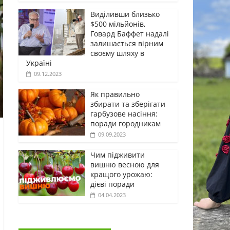
Виділивши близько
$500 мільйонів,
Говард Баффет надалі
залишається вірним
своєму шляху в
Україні
09.12.2023
Як правильно
збирати та зберігати
гарбузове насіння:
поради городникам
09.09.2023
Чим підживити
вишню весною для
кращого урожаю:
дієві поради
04.04.2023