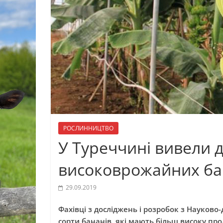
РОСЛИННИЦТВО
У Туреччині вивели д
високоврожайних ба
29.09.2019
Фахівці з досліджень і розробок з Науково
сорти бананів, які мають більш високу про