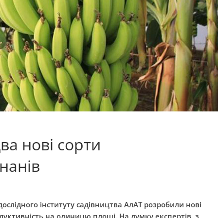
ва нові сорти
нанів
-дослідного інституту садівництва АлАТ розробили нові
дуктивність на одиницю площі. На думку експертів, з