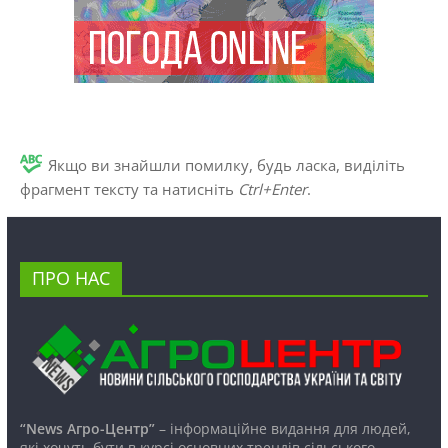
Якщо ви знайшли помилку, будь ласка, виділіть
фрагмент тексту та натисніть
Ctrl+Enter
.
ПРО НАС
“News Агро-Центр”
– інформаційне видання для людей,
які хочуть бути в курсі основних трендів сільського