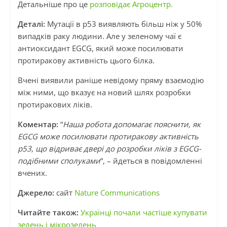
Детальніше про це
розповідає Агроцентр.
Деталі:
Мутації в p53 виявляють більш ніж у 50%
випадків раку людини. Але у зеленому чаї є
антиоксидант EGCG, який може посилювати
протиракову активність цього білка.
Вчені виявили раніше невідому пряму взаємодію
між ними, що вказує на новий шлях розробки
протиракових ліків.
Коментар:
“
Наша робота допомагає пояснити, як
EGCG може посилювати протиракову активність
p53, що відриває двері до розробки ліків з EGCG-
подібними сполуками
“, – йдеться в повідомленні
вчених.
Джерело:
сайт
Nature Communications
Читайте також:
Українці почали частіше купувати
зелень і мікрозелень