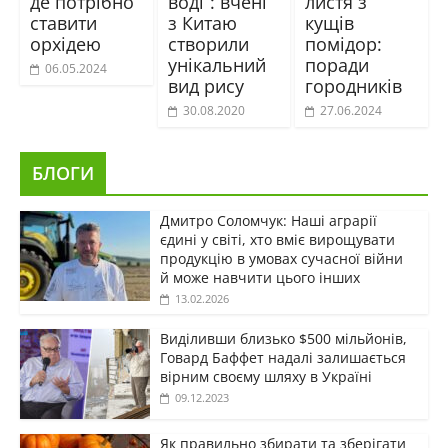
де потрібно
воді”: вчені
листя з
ставити
з Китаю
кущів
орхідею
створили
помідор:
унікальний
поради
06.05.2024
вид рису
городників
30.08.2020
27.06.2024
БЛОГИ
Дмитро Соломчук: Наші аграрії
єдині у світі, хто вміє вирощувати
продукцію в умовах сучасної війни
й може навчити цього інших
13.02.2026
Виділивши близько $500 мільйонів,
Говард Баффет надалі залишається
вірним своєму шляху в Україні
09.12.2023
Як правильно збирати та зберігати