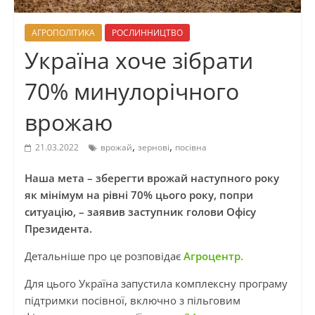
АГРОПОЛІТИКА
РОСЛИННИЦТВО
Україна хоче зібрати
70% минулорічного
врожаю
,
,
21.03.2022
врожай
зернові
посівна
Наша мета – зберегти врожай наступного року
як мінімум на рівні 70% цього року, попри
ситуацію,
– заявив заступник голови Офісу
Президента.
Детальніше про це розповідає
Агроцентр.
Для цього Україна запустила комплексну програму
підтримки посівної, включно з пільговим