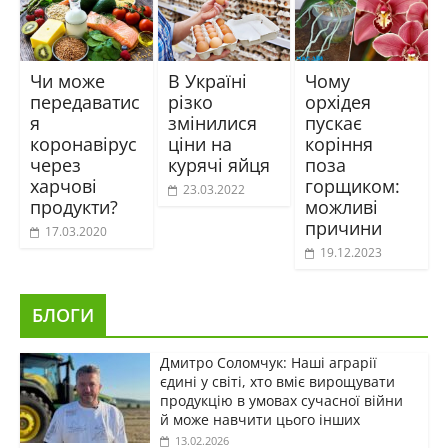
Чи може
В Україні
Чому
передаватис
різко
орхідея
я
змінилися
пускає
коронавірус
ціни на
коріння
через
курячі яйця
поза
харчові
горщиком:
23.03.2022
продукти?
можливі
причини
17.03.2020
19.12.2023
БЛОГИ
Дмитро Соломчук: Наші аграрії
єдині у світі, хто вміє вирощувати
продукцію в умовах сучасної війни
й може навчити цього інших
13.02.2026