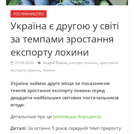
РОСЛИННИЦТВО
Україна є другою у світі
за темпами зростання
експорту лохини
,
,
23.09.2020
Андрій Ярмак
експорт лохини
зростання
,
експорту лохини
лохина
Україна займає друге місце за показником
темпів зростання експорту лохини серед
двадцяти найбільших світових постачальників
ягоди.
Детальніше про це
розповідає Агроцентр.
Деталі:
За останні 5 років середній темп приросту