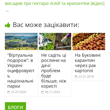
висадив три гектари лілій та хризантем (відео)
→
Вас може зацікавити:
“Віртуальна
Не садіть ці
На Буковині
подорож”: в
рослини на
карантин
Україні
дачі:
через рак
оцифровуют
проблем
картоплі
ь
буде
22.01.2018
національні
більше, ніж
парки
користі
31.07.2020
06.11.2023
БЛОГИ