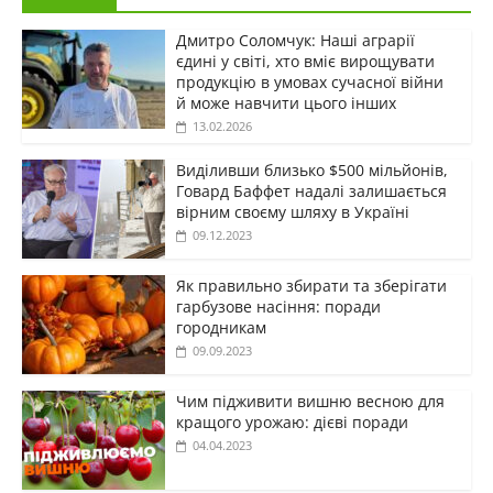
Дмитро Соломчук: Наші аграрії
єдині у світі, хто вміє вирощувати
продукцію в умовах сучасної війни
й може навчити цього інших
13.02.2026
Виділивши близько $500 мільйонів,
Говард Баффет надалі залишається
вірним своєму шляху в Україні
09.12.2023
Як правильно збирати та зберігати
гарбузове насіння: поради
городникам
09.09.2023
Чим підживити вишню весною для
кращого урожаю: дієві поради
04.04.2023