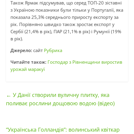
Також Ярмак підсумував, що серед ТОП-20 зіставні
з Україною показники були тільки у Португалії, яка
показала 25,3% середнього приросту експорту за
рік. Порівняно швидко також зростає експорт у
Сербії (21,4% в рік), ПАР (21,1% в рік) і Румунії (19%
в рік).
Джерело:
сайт
Рубрика
Читайте також:
Господар з Рівненщини виростив
урожай маракуї
←
У Данії створили вуличну плитку, яка
поливає рослини дощовою водою (відео)
“Українська Голландія”: волинський квіткар