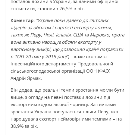
поставок лохини з України, за даними офіційної
статистики, становив 26,5% в рік.
Коментар:
“Україні поки далеко до світових
лідерів за обсягом і вартості експорту лохини,
таких як Перу, Чилі, Іспанія, США та Марокко, проте
вона активно нарощує обсяги експорту у
вартісному вимірі, що дозволило країні потрапити
в ТОП-20 вже у 2019 році”
, – каже економіст
інвестиційного департаменту Продовольчої й
сільськогосподарської організації ООН (ФАО)
Андрій Ярмак.
Він додав, що реальні темпи зростання могли бути
вище, з огляду на певні поставки лохини під
експортним кодом лісової чорниці. За темпами
зростання Україна поступається тільки Перу, яка
нарощувала експорт неймовірними темпами – на
38,9% за рік.