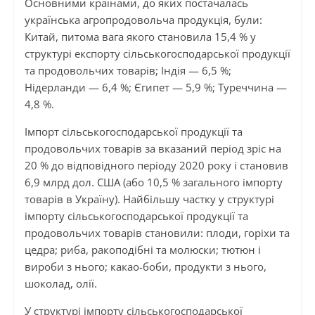
Основними країнами, до яких постачалась
українська агропродовольча продукція, були:
Китай, питома вага якого становила 15,4 % у
структурі експорту сільськогосподарської продукції
та продовольчих товарів; Індія — 6,5 %;
Нідерланди — 6,4 %; Єгипет — 5,9 %; Туреччина —
4,8 %.
Імпорт сільськогосподарської продукції та
продовольчих товарів за вказаний період зріс на
20 % до відповідного періоду 2020 року і становив
6,9 млрд дол. США (або 10,5 % загального імпорту
товарів в Україну). Найбільшу частку у структурі
імпорту сільськогосподарської продукції та
продовольчих товарів становили: плоди, горіхи та
цедра; риба, ракоподібні та молюски; тютюн і
вироби з нього; какао-боби, продукти з нього,
шоколад, олії.
У структурі імпорту сільськогосподарської