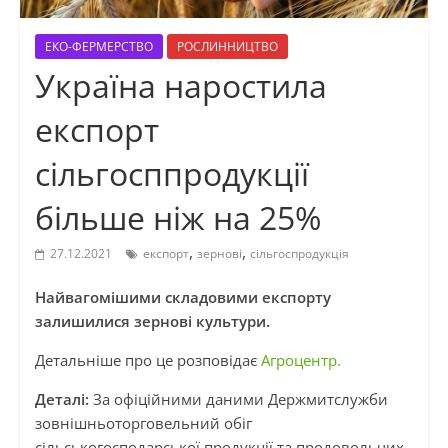
ЕКО-ФЕРМЕРСТВО
РОСЛИННИЦТВО
Україна наростила
експорт
сільгосппродукції
більше ніж на 25%
,
,
27.12.2021
експорт
зернові
сільгоспродукція
Найвагомішими складовими експорту
залишилися зернові культури.
Детальніше про це розповідає
Агроцентр.
Деталі:
За офіційними даними Держмитслужби
зовнішньоторговельний обіг
сільськогосподарської продукції та продовольчих