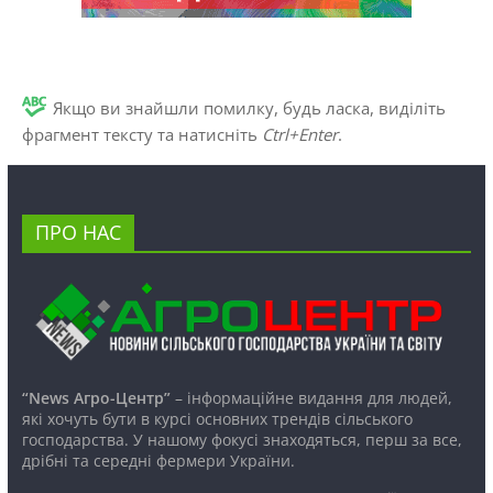
Якщо ви знайшли помилку, будь ласка, виділіть
фрагмент тексту та натисніть
Ctrl+Enter
.
ПРО НАС
“News Агро-Центр”
– інформаційне видання для людей,
які хочуть бути в курсі основних трендів сільського
господарства. У нашому фокусі знаходяться, перш за все,
дрібні та середні фермери України.