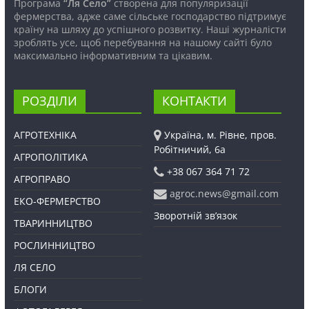
Програма
“Ля Село”
створена для популяризації
фермерства, адже саме сільське господарство підтримує
країну на шляху до успішного розвитку. Наші журналісти
зроблять усе, щоб перебування на нашому сайті було
максимально інформативним та цікавим.
РОЗДІЛИ
КОНТАКТИ
АГРОТЕХНІКА
Україна, м. Рівне, пров.
Робітничий, 6а
АГРОПОЛІТИКА
+38 067 364 71 72
АГРОПРАВО
agroc.news@gmail.com
ЕКО-ФЕРМЕРСТВО
Зворотній зв’язок
ТВАРИННИЦТВО
РОСЛИННИЦТВО
ЛЯ СЕЛО
БЛОГИ