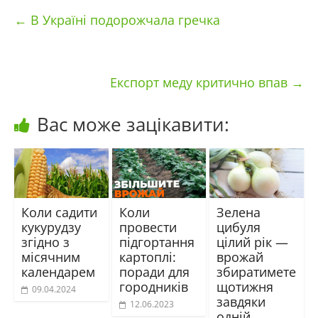
←
В Україні подорожчала гречка
Експорт меду критично впав
→
Вас може зацікавити:
Коли садити
Коли
Зелена
кукурудзу
провести
цибуля
згідно з
підгортання
цілий рік —
місячним
картоплі:
врожай
календарем
поради для
збиратимете
городників
щотижня
09.04.2024
завдяки
12.06.2023
одній