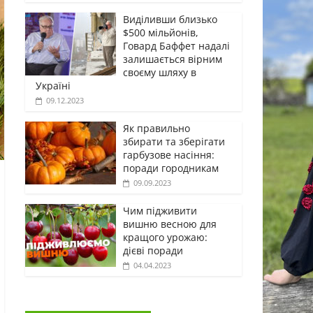
Виділивши близько
$500 мільйонів,
Говард Баффет надалі
залишається вірним
своєму шляху в
Україні
09.12.2023
Як правильно
збирати та зберігати
гарбузове насіння:
поради городникам
09.09.2023
Чим підживити
вишню весною для
кращого урожаю:
дієві поради
04.04.2023