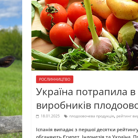
РОСЛИННИЦТВО
Україна потрапила в
виробників плодоово
,
18.01.2025
плодоовочева продукція
рейтинг ви
Іспанія випадає з першої десятки рейтингу 
обганяють Єгипет, Індонезія та Україна. 