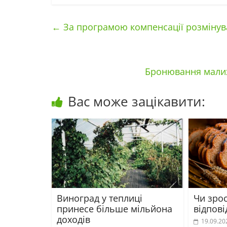
←
За програмою компенсації розмінув
Бронювання малих
Вас може зацікавити:
Виноград у теплиці
Чи зрос
принесе більше мільйона
відпові
доходів
19.09.20