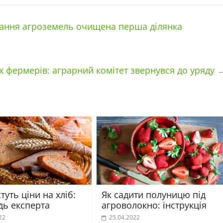
ання агроземель очищена перша ділянка
 фермерів: аграрний комітет звернувся до уряду
туть ціни на хліб:
Як садити полуницю під
дь експерта
агроволокно: інструкція
22
25.04.2022