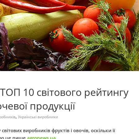
 ТОП 10 світового рейтингу
чевої продукції
,
робників
Українські виробники
світових виробників фруктів і овочів, оскільки її
Про це пише
agronews.ua
.