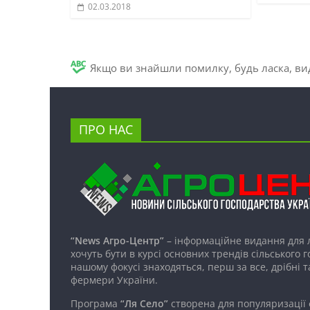
02.03.2018
Якщо ви знайшли помилку, будь ласка, вид
ПРО НАС
“News Агро-Центр”
– інформаційне видання для 
хочуть бути в курсі основних трендів сільського 
нашому фокусі знаходяться, перш за все, дрібні т
фермери України.
Програма
“Ля Село”
створена для популяризації