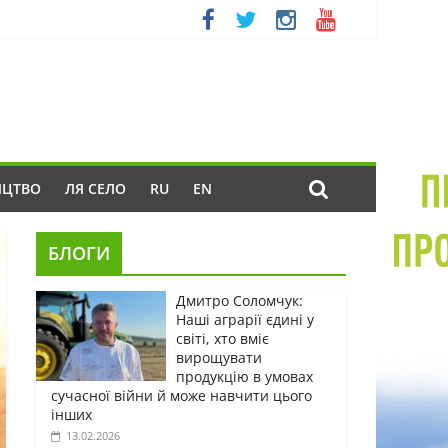
ИЦТВО
ЛЯ СЕЛО
RU
EN
БЛОГИ
Дмитро Соломчук:
Наші аграрії єдині у
світі, хто вміє
вирощувати
продукцію в умовах
сучасної війни й може навчити цього
інших
13.02.2026