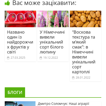
Вас може зацікавити:
Названо
У Німеччині
“Воскова
один із
вивели
текстура та
найдорожчи
унікальний
м’який
х фруктів у
сорт білого
смак”: в
світі
люпину
Німеччині
вивели
27.03.2025
19.12.2022
унікальний
сорт
картоплі
28.01.2022
БЛОГИ
Дмитро Соломчук: Наші аграрії