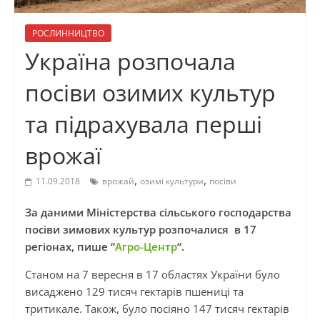
РОСЛИННИЦТВО
Україна розпочала
посіви озимих культур
та підрахувала перші
врожаї
,
,
11.09.2018
врожай
озимі культури
посіви
За даними Міністерства сільського господарства
посіви зимових культур розпочалися в 17
регіонах, пише “
Агро-Центр
“.
Станом на 7 вересня в 17 областях України було
висаджено 129 тисяч гектарів пшениці та
тритикале. Також, було посіяно 147 тисяч гектарів