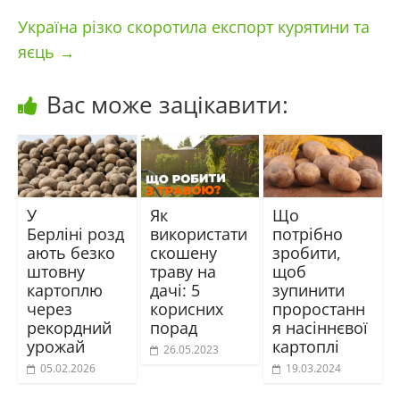
Україна різко скоротила експорт курятини та
яєць
→
Вас може зацікавити:
У
Як
Що
Берліні розд
використати
потрібно
ають безко
скошену
зробити,
штовну
траву на
щоб
картоплю
дачі: 5
зупинити
через
корисних
проростанн
рекордний
порад
я насіннєвої
урожай
картоплі
26.05.2023
05.02.2026
19.03.2024