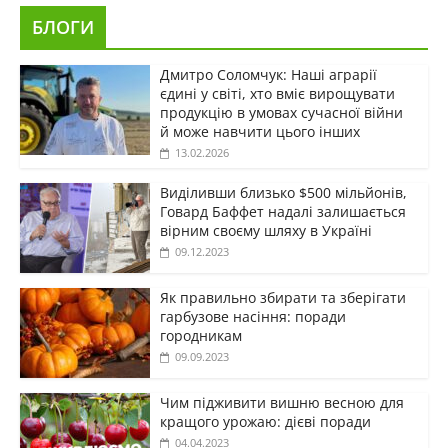
БЛОГИ
Дмитро Соломчук: Наші аграрії
єдині у світі, хто вміє вирощувати
продукцію в умовах сучасної війни
й може навчити цього інших
13.02.2026
Виділивши близько $500 мільйонів,
Говард Баффет надалі залишається
вірним своєму шляху в Україні
09.12.2023
Як правильно збирати та зберігати
гарбузове насіння: поради
городникам
09.09.2023
Чим підживити вишню весною для
кращого урожаю: дієві поради
04.04.2023