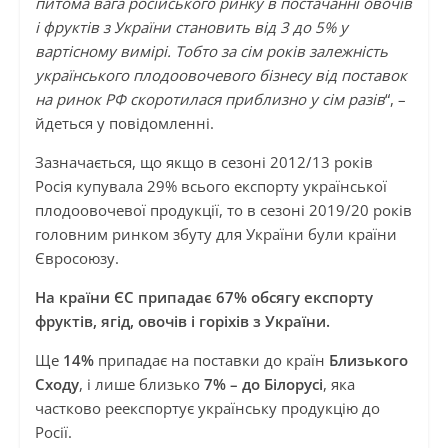
питома вага російського ринку в постачанні овочів
і фруктів з України становить від 3 до 5% у
вартісному вимірі. Тобто за сім років залежність
українського плодоовочевого бізнесу від поставок
на ринок РФ скоротилася приблизно у сім разів
“, –
йдеться у повідомленні.
Зазначається, що якщо в сезоні 2012/13 років
Росія купувала 29% всього експорту української
плодоовочевої продукції, то в сезоні 2019/20 років
головним ринком збуту для України були країни
Євросоюзу.
На країни ЄС припадає 67% обсягу експорту
фруктів, ягід, овочів і горіхів з України.
Ще
14%
припадає на поставки до країн
Близького
Сходу
, і лише близько
7% – до Білорусі
, яка
частково реекспортує українську продукцію до
Росії.