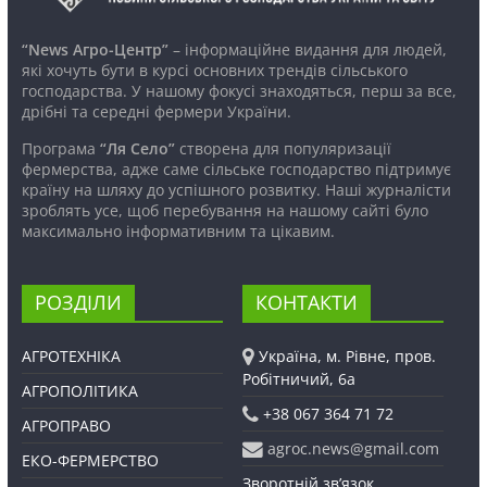
“News Агро-Центр”
– інформаційне видання для людей,
які хочуть бути в курсі основних трендів сільського
господарства. У нашому фокусі знаходяться, перш за все,
дрібні та середні фермери України.
Програма
“Ля Село”
створена для популяризації
фермерства, адже саме сільське господарство підтримує
країну на шляху до успішного розвитку. Наші журналісти
зроблять усе, щоб перебування на нашому сайті було
максимально інформативним та цікавим.
РОЗДІЛИ
КОНТАКТИ
АГРОТЕХНІКА
Україна, м. Рівне, пров.
Робітничий, 6а
АГРОПОЛІТИКА
+38 067 364 71 72
АГРОПРАВО
agroc.news@gmail.com
ЕКО-ФЕРМЕРСТВО
Зворотній зв’язок