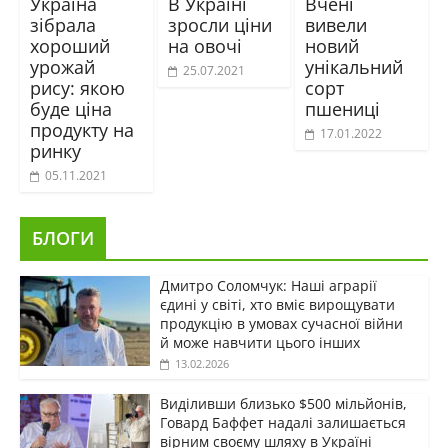
Україна
В Україні
Вчені
зібрала
зросли ціни
вивели
хороший
на овочі
новий
урожай
унікальний
25.07.2021
рису: якою
сорт
буде ціна
пшениці
продукту на
17.01.2022
ринку
05.11.2021
БЛОГИ
Дмитро Соломчук: Наші аграрії
єдині у світі, хто вміє вирощувати
продукцію в умовах сучасної війни
й може навчити цього інших
13.02.2026
Виділивши близько $500 мільйонів,
Говард Баффет надалі залишається
вірним своєму шляху в Україні