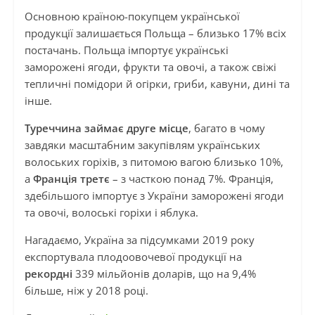
Основною країною-покупцем української
продукції залишається Польща – близько 17% всіх
постачань. Польща імпортує українські
заморожені ягоди, фрукти та овочі, а також свіжі
тепличні помідори й огірки, гриби, кавуни, дині та
інше.
Туреччина займає друге місце
, багато в чому
завдяки масштабним закупівлям українських
волоських горіхів, з питомою вагою близько 10%,
а
Франція третє
– з часткою понад 7%. Франція,
здебільшого імпортує з України заморожені ягоди
та овочі, волоські горіхи і яблука.
Нагадаємо, Україна за підсумками 2019 року
експортувала плодоовочевої продукції на
рекордні
339 мільйонів доларів, що на 9,4%
більше, ніж у 2018 році.