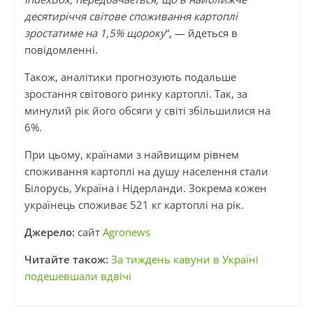
десятиріччя світове споживання картоплі
зростатиме на 1,5% щороку
“, — йдеться в
повідомленні.
Також, аналітики прогнозують подальше
зростання світового ринку картоплі. Так, за
минулий рік його обсяги у світі збільшилися на
6%.
При цьому, країнами з найвищим рівнем
споживання картоплі на душу населення стали
Білорусь, Україна і Нідерланди. Зокрема кожен
українець споживає 521 кг картоплі на рік.
Джерело:
сайт
Agronews
Читайте також:
За тиждень кавуни в Україні
подешевшали вдвічі