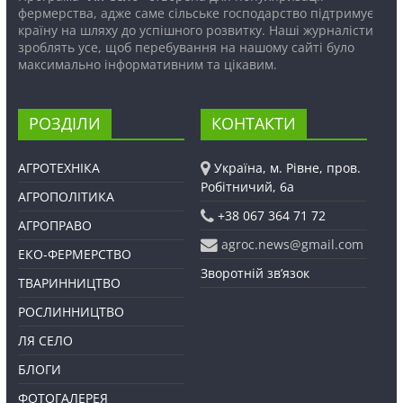
фермерства, адже саме сільське господарство підтримує
країну на шляху до успішного розвитку. Наші журналісти
зроблять усе, щоб перебування на нашому сайті було
максимально інформативним та цікавим.
РОЗДІЛИ
КОНТАКТИ
АГРОТЕХНІКА
Україна, м. Рівне, пров.
Робітничий, 6а
АГРОПОЛІТИКА
+38 067 364 71 72
АГРОПРАВО
agroc.news@gmail.com
ЕКО-ФЕРМЕРСТВО
Зворотній зв’язок
ТВАРИННИЦТВО
РОСЛИННИЦТВО
ЛЯ СЕЛО
БЛОГИ
ФОТОГАЛЕРЕЯ