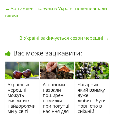
←
За тиждень кавуни в Україні подешевшали
вдвічі
В Україні закінчується сезон черешні
→
Вас може зацікавити:
Українські
Агрономи
Чагарник,
черешні
назвали
який взимку
можуть
поширені
дуже
виявитися
помилки
любить бути
найдорожчи
при покупці
повністю в
ми у світі
насіння для
сніжній