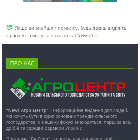
Якщо ви знайшли помилку, будь ласка, виділіть
фрагмент тексту та натисніть
Ctrl+Enter
.
ПРО НАС
“News Агро-Центр”
– інформаційне видання для людей,
які хочуть бути в курсі основних трендів сільського
господарства. У нашому фокусі знаходяться, перш за все,
дрібні та середні фермери України.
Програма
“Ля Село”
створена для популяризації