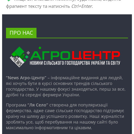
фрагмент тексту та натисніть
Ctrl+Enter
.
ПРО НАС
“News Агро-Центр”
– інформаційне видання для людей,
які хочуть бути в курсі основних трендів сільського
господарства. У нашому фокусі знаходяться, перш за все,
дрібні та середні фермери України.
Програма
“Ля Село”
створена для популяризації
фермерства, адже саме сільське господарство підтримує
країну на шляху до успішного розвитку. Наші журналісти
зроблять усе, щоб перебування на нашому сайті було
максимально інформативним та цікавим.