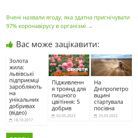
Вчені назвали ягоду, яка здатна пригнічувати
97% коронавірусу в організмі
→
Вас може зацікавити:
Золота
жила:
львівські
підприємці
Підживленн
На
заробляють
я троянд для
Дніпропетро
на
пишного
вщині
унікальних
цвітіння: 5
стартувала
добривах
добрив
посівна
(відео)
02.05.2023
25.03.2022
18.10.2017