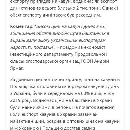
експорту припадав на кавун, водночас як експорт
дині становив всього близько 2 тис. тонн. Однак і
обсяг експорту дині також був рекордним.
Коментар:
“
Високі ціни на кавун і диню в ЄС,
збільшення обсягів виробництва баштанних в
Україні дали змогу українським експортерам
наростити поставки
“, – повідомив економіст
інвестиційного департаменту Продовольчої і
сільськогосподарської організації ООН Андрій
Ярмак.
За даними цінового моніторингу, ціни на кавуни в
Польщі, яка є головним імпортером кавунів і динь
з України, були в середньому на 60% вищі, ніж у
2019 році. Водночас ціни на баштанні в Україні
були найнижчими в регіоні. На початок вересня,
коли експорт кавунів з України зазвичай
найактивніший, розрив в оптових цінах на кавуни
між Україною і Польщею досягав семи з