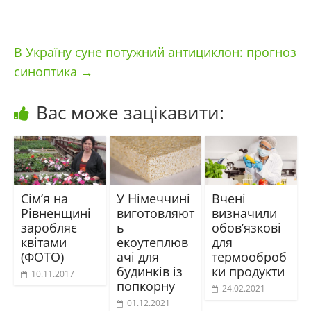
В Україну суне потужний антициклон: прогноз
синоптика
→
Вас може зацікавити:
Сім’я на
У Німеччині
Вчені
Рівненщині
виготовляют
визначили
заробляє
ь
обов’язкові
квітами
екоутеплюв
для
(ФОТО)
ачі для
термооброб
будинків із
ки продукти
10.11.2017
попкорну
24.02.2021
01.12.2021