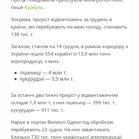
пише
Куркуль
.
Зокрема, приріст відвантажень за грудень в
країни, які перебувають на межі голоду, становить
138 тис. т.
Загалом, станом на 14 грудня, в рамках коридору з
України пішло 554 кораблі із 13,9 млн тонн
агропродукції, з яких:
пшениці — 4 млн т;
кукурудзи — 5,9 млн т.
За останні два тижні приріст у відвантаженнях
складає 1,6 млн т, з них пшениці — 399 тис. т,
кукурудзи — 911 тис. т.
Наразі в портах Великої Одеси під обробкою
перебувають 22 судна. На них завантажать
близько 730 тис. тонн української агропродукції.