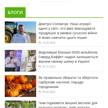
БЛОГИ
Дмитро Соломчук: Наші аграрії
єдині у світі, хто вміє вирощувати
продукцію в умовах сучасної війни
й може навчити цього інших
13.02.2026
Виділивши близько $500 мільйонів,
Говард Баффет надалі залишається
вірним своєму шляху в Україні
09.12.2023
Як правильно збирати та зберігати
гарбузове насіння: поради
городникам
09.09.2023
Чим підживити вишню весною для
кращого урожаю: дієві поради