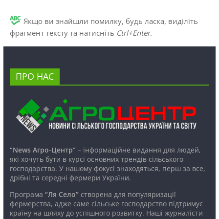
Якщо ви знайшли помилку, будь ласка, виділіть
фрагмент тексту та натисніть
Ctrl+Enter
.
ПРО НАС
“News Агро-Центр”
– інформаційне видання для людей,
які хочуть бути в курсі основних трендів сільського
господарства. У нашому фокусі знаходяться, перш за все,
дрібні та середні фермери України.
Програма
“Ля Село”
створена для популяризації
фермерства, адже саме сільське господарство підтримує
країну на шляху до успішного розвитку. Наші журналісти