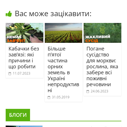
Вас може зацікавити:
Кабачки без
Більше
Погане
зав’язі: які
п’ятої
сусідство
причини і
частина
для моркви:
що робити
орних
рослина, яка
земель в
забере всі
11.07.2023
Україні
поживні
непродуктив
речовини
ні
24.06.2023
31.05.2019
БЛОГИ