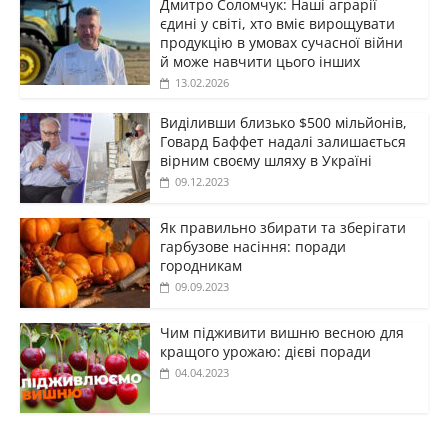
Дмитро Соломчук: Наші аграрії
єдині у світі, хто вміє вирощувати
продукцію в умовах сучасної війни
й може навчити цього інших
13.02.2026
Виділивши близько $500 мільйонів,
Говард Баффет надалі залишається
вірним своєму шляху в Україні
09.12.2023
Як правильно збирати та зберігати
гарбузове насіння: поради
городникам
09.09.2023
Чим підживити вишню весною для
кращого урожаю: дієві поради
04.04.2023