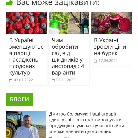
Вас може зацікавити:
В Україні
Чим
В Україні
зменшуютьс
обробити
зросли ціни
я площі
сад від
на буряк
насаджень
шкідників у
17.04.2022
плодових
листопаді: 4
культур
варіанти
03.01.2022
08.11.2023
БЛОГИ
Дмитро Соломчук: Наші аграрії
єдині у світі, хто вміє вирощувати
продукцію в умовах сучасної війни
й може навчити цього інших
13.02.2026