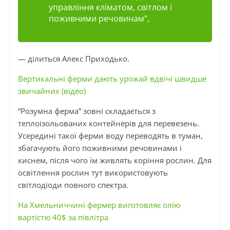
управління кліматом, світлом і
поживними речовинам”,
— ділиться Алекс Приходько.
Вертикальні ферми дають урожай вдвічі швидше
звичайних (відео)
“Розумна ферма” зовні складається з
теплоізольованих контейнерів для перевезень.
Усередині такої ферми воду переводять в туман,
збагачують його поживними речовинами і
киснем, після чого їм живлять коріння рослин. Для
освітлення рослин тут використовують
світлодіоди повного спектра.
На Хмельниччині фермер виготовляє олію
вартістю 40$ за півлітра