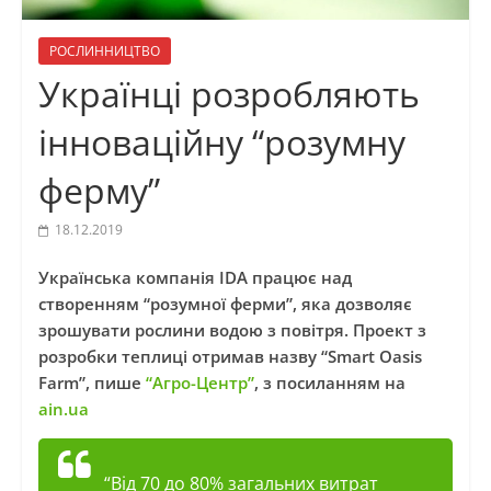
РОСЛИННИЦТВО
Українці розробляють
інноваційну “розумну
ферму”
18.12.2019
Українська компанія IDA працює над
створенням “розумної ферми”, яка дозволяє
зрошувати рослини водою з повітря. Проект з
розробки теплиці отримав назву “Smart Oasis
Farm”, пише
“Агро-Центр”
, з посиланням на
ain.ua
“Від 70 до 80% загальних витрат