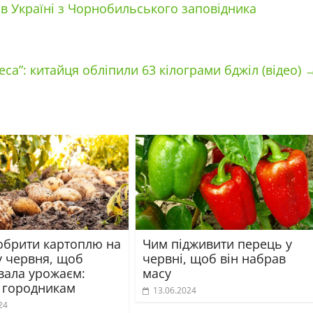
в Україні з Чорнобильського заповідника
еса”: китайця обліпили 63 кілограми бджіл (відео)
обрити картоплю на
Чим підживити перець у
у червня, щоб
червні, щоб він набрав
вала урожаєм:
масу
 городникам
13.06.2024
24