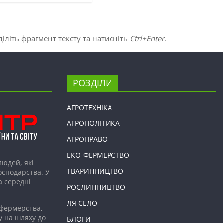
іліть фрагмент тексту та натисніть
Ctrl+Enter
.
РОЗДІЛИ
АГРОТЕХНІКА
АГРОПОЛІТИКА
АГРОПРАВО
ЕКО-ФЕРМЕРСТВО
людей, які
ТВАРИННИЦТВО
господарства. У
а середні
РОСЛИННИЦТВО
ЛЯ СЕЛО
 фермерства,
у на шляху до
БЛОГИ