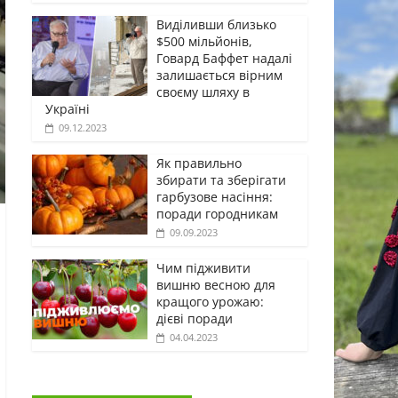
Виділивши близько
$500 мільйонів,
Говард Баффет надалі
залишається вірним
своєму шляху в
Україні
09.12.2023
Як правильно
збирати та зберігати
гарбузове насіння:
поради городникам
09.09.2023
Чим підживити
вишню весною для
кращого урожаю:
дієві поради
04.04.2023