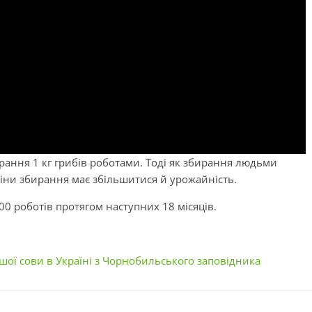
ирання 1 кг грибів роботами. Тоді як збирання людьми
міни збирання має збільшитися й урожайність.
00 роботів протягом наступних 18 місяців.
ої сови в Україні з Чорнобильського заповідника