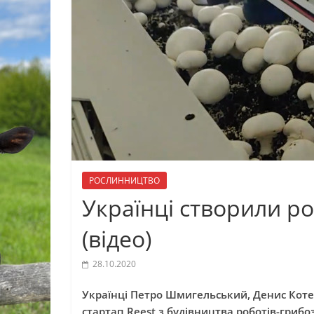
РОСЛИННИЦТВО
Українці створили р
(відео)
28.10.2020
Українці Петро Шмигельський, Денис Коте
стартап Reest з будівництва роботів-гриб