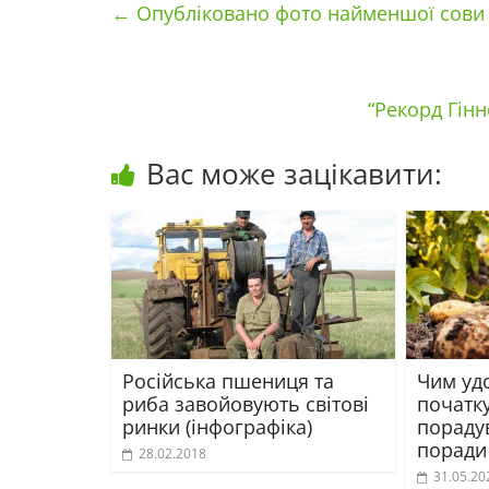
←
Опубліковано фото найменшої сови 
“Рекорд Гінн
Вас може зацікавити:
Російська пшениця та
Чим уд
риба завойовують світові
початк
ринки (інфографіка)
пораду
поради
28.02.2018
31.05.20