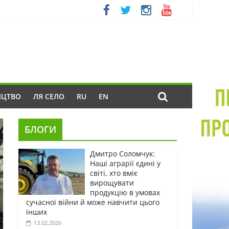
ИЦТВО
ЛЯ СЕЛО
RU
EN
БЛОГИ
Дмитро Соломчук:
Наші аграрії єдині у
світі, хто вміє
вирощувати
продукцію в умовах
сучасної війни й може навчити цього
інших
13.02.2026