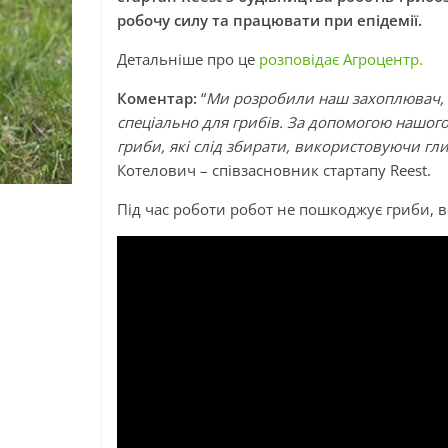
робочу силу та працювати при епідемії.
Детальніше про це
розповідає Агроцентр.
Коментар:
“
Ми розробили наш захоплювач, я
спеціально для грибів. За допомогою нашог
гриби, які слід збирати, використовуючи гл
Котелович – співзасновник стартапу Reest.
Під час роботи робот не пошкоджує гриби, 