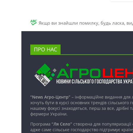
Якщо ви знайшли помилку, будь ласка, вид
ПРО НАС
“News Агро-Центр”
– інформаційне видання для 
хочуть бути в курсі основних трендів сільського 
нашому фокусі знаходяться, перш за все, дрібні т
фермери України.
Програма
“Ля Село”
створена для популяризації
адже саме сільське господарство підтримує країн