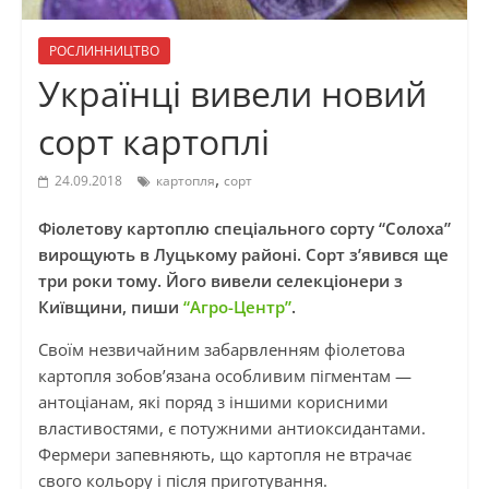
РОСЛИННИЦТВО
Українці вивели новий
сорт картоплі
,
24.09.2018
картопля
сорт
Фіолетову картоплю спеціального сорту “Солоха”
вирощують в Луцькому районі. Сорт з’явився ще
три роки тому. Його вивели селекціонери з
Київщини, пиши
“Агро-Центр”
.
Своїм незвичайним забарвленням фіолетова
картопля зобов’язана особливим пігментам —
антоціанам, які поряд з іншими корисними
властивостями, є потужними антиоксидантами.
Фермери запевняють, що картопля не втрачає
свого кольору і після приготування.