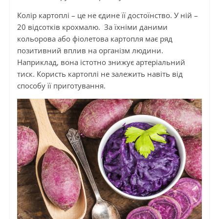
Колір картоплі – це не єдине її достоїнство. У ній –
20 відсотків крохмалю. За їхніми даними
кольорова або фіолетова картопля має ряд
позитивний вплив на організм людини.
Наприклад, вона істотно знижує артеріальний
тиск. Користь картоплі не залежить навіть від
способу її приготування.