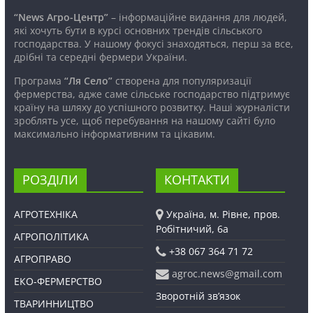
“News Агро-Центр”
– інформаційне видання для людей,
які хочуть бути в курсі основних трендів сільського
господарства. У нашому фокусі знаходяться, перш за все,
дрібні та середні фермери України.
Програма
“Ля Село”
створена для популяризації
фермерства, адже саме сільське господарство підтримує
країну на шляху до успішного розвитку. Наші журналісти
зроблять усе, щоб перебування на нашому сайті було
максимально інформативним та цікавим.
РОЗДІЛИ
КОНТАКТИ
АГРОТЕХНІКА
Україна, м. Рівне, пров.
Робітничий, 6а
АГРОПОЛІТИКА
+38 067 364 71 72
АГРОПРАВО
agroc.news@gmail.com
ЕКО-ФЕРМЕРСТВО
Зворотній зв’язок
ТВАРИННИЦТВО