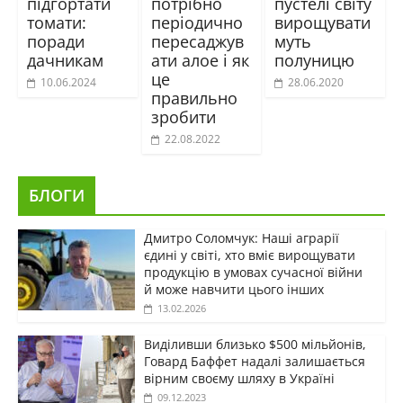
підгортати
потрібно
пустелі світу
томати:
періодично
вирощувати
поради
пересаджув
муть
дачникам
ати алое і як
полуницю
це
10.06.2024
28.06.2020
правильно
зробити
22.08.2022
БЛОГИ
Дмитро Соломчук: Наші аграрії
єдині у світі, хто вміє вирощувати
продукцію в умовах сучасної війни
й може навчити цього інших
13.02.2026
Виділивши близько $500 мільйонів,
Говард Баффет надалі залишається
вірним своєму шляху в Україні
09.12.2023