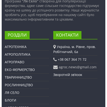
Програма
“Ля Село”
створена для популяризації
фермерства, адже саме сільське господарство підтримує
країну на шляху до успішного розвитку. Наші журналісти
зроблять усе, щоб перебування на нашому сайті було
максимально інформативним та цікавим.
РОЗДІЛИ
КОНТАКТИ
АГРОТЕХНІКА
Україна, м. Рівне, пров.
Робітничий, 6а
АГРОПОЛІТИКА
+38 067 364 71 72
АГРОПРАВО
agroc.news@gmail.com
ЕКО-ФЕРМЕРСТВО
Зворотній зв’язок
ТВАРИННИЦТВО
РОСЛИННИЦТВО
ЛЯ СЕЛО
БЛОГИ