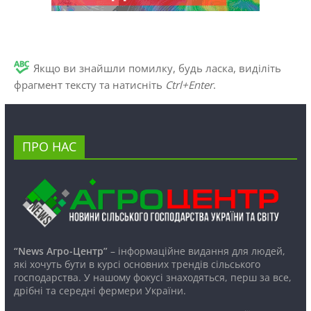
Якщо ви знайшли помилку, будь ласка, виділіть
фрагмент тексту та натисніть
Ctrl+Enter
.
ПРО НАС
“News Агро-Центр”
– інформаційне видання для людей,
які хочуть бути в курсі основних трендів сільського
господарства. У нашому фокусі знаходяться, перш за все,
дрібні та середні фермери України.