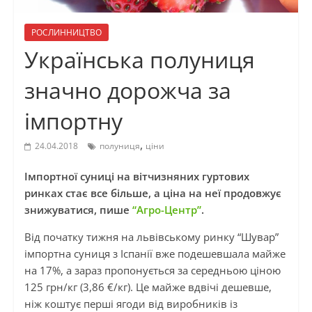
РОСЛИННИЦТВО
Українська полуниця
значно дорожча за
імпортну
,
24.04.2018
полуниця
ціни
Імпортної суниці на вітчизняних гуртових
ринках стає все більше, а ціна на неї продовжує
знижуватися, пише
“Агро-Центр”
.
Від початку тижня на львівському ринку “Шувар”
імпортна суниця з Іспанії вже подешевшала майже
на 17%, а зараз пропонується за середньою ціною
125 грн/кг (3,86 €/кг). Це майже вдвічі дешевше,
ніж коштує перші ягоди від виробників із