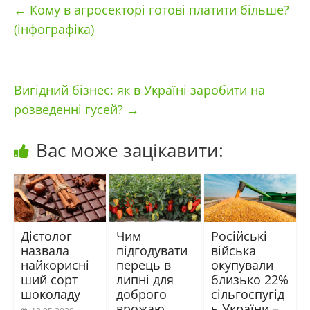
←
Кому в агросекторі готові платити більше?
(інфографіка)
Вигідний бізнес: як в Україні заробити на
розведенні гусей?
→
Вас може зацікавити:
Дієтолог
Чим
Російські
назвала
підгодувати
війська
найкорисні
перець в
окупували
ший сорт
липні для
близько 22%
шоколаду
доброго
сільгоспугід
врожаю
ь України –