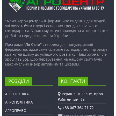
“News Агро-Центр”
– інформаційне видання для людей,
які хочуть бути в курсі основних трендів сільського
господарства. У нашому фокусі знаходяться, перш за все,
дрібні та середні фермери України.
Програма
“Ля Село”
створена для популяризації
фермерства, адже саме сільське господарство підтримує
країну на шляху до успішного розвитку. Наші журналісти
зроблять усе, щоб перебування на нашому сайті було
максимально інформативним та цікавим.
РОЗДІЛИ
КОНТАКТИ
АГРОТЕХНІКА
Україна, м. Рівне, пров.
Робітничий, 6а
АГРОПОЛІТИКА
+38 067 364 71 72
АГРОПРАВО
agroc.news@gmail.com