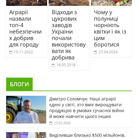
Аграрії
Відходи з
Чому у
назвали
цукрових
полуниці
топ-4
заводів
чорніють
небезпечни
України
квітки і як із
х добрив
почали
цим
для городу
використову
боротися
вати як
10.11.2022
27.04.2024
добрива
16.05.2018
БЛОГИ
Дмитро Соломчук: Наші аграрії
єдині у світі, хто вміє вирощувати
продукцію в умовах сучасної війни
й може навчити цього інших
13.02.2026
Виділивши близько $500 мільйонів,