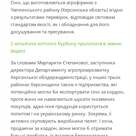
Сіно, що виготовляється агрофірмою з
Чаплинського району (Херсонська область) згідно
з результатами перевірок, відповідає світовим
стандартам якості, як і обладнання для його
досушування та пресування.
2 мільйони елітного бурбону пролилися в землю
(відео)
За словами Маргарити Степанової, заступника
директора Департаменту агропромрозвитку
Херсонської облдержадміністрації, у інших трьох
районах Херсонщини також є підприємства, які
потенційно могли би експортувати сіно за кордон,
проте вони не намагаються шукати іноземних
покупців, адже їхня продукція користується
попитом і на українському ринку. Зокрема, її
активно скуповують виробники пелет. І хоча,
продаючи за кордон, вони могли б отримати
більші прибутки, їх відлякує бюрократична