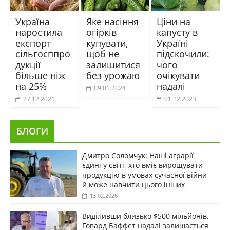
Україна
Яке насіння
Ціни на
наростила
огірків
капусту в
експорт
купувати,
Україні
сільгосппро
щоб не
підскочили:
дукції
залишитися
чого
більше ніж
без урожаю
очікувати
на 25%
надалі
09.01.2024
27.12.2021
01.12.2023
БЛОГИ
Дмитро Соломчук: Наші аграрії
єдині у світі, хто вміє вирощувати
продукцію в умовах сучасної війни
й може навчити цього інших
13.02.2026
Виділивши близько $500 мільйонів,
Говард Баффет надалі залишається