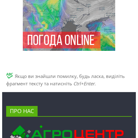
Якщо ви знайшли помилку, будь ласка, виділіть
фрагмент тексту та натисніть
Ctrl+Enter
.
ПРО НАС