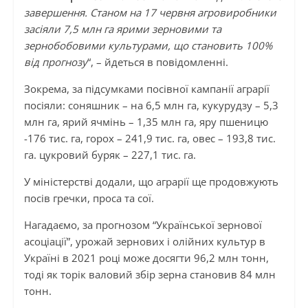
завершення. Станом на 17 червня агровиробники
засіяли 7,5 млн га ярими зерновими та
зернобобовими культурами, що становить 100%
від прогнозу
“, – йдеться в повідомленні.
Зокрема, за підсумками посівної кампанії аграрії
посіяли: соняшник – на 6,5 млн га, кукурудзу – 5,3
млн га, ярий ячмінь – 1,35 млн га, яру пшеницю
-176 тис. га, горох – 241,9 тис. га, овес – 193,8 тис.
га. цукровий буряк – 227,1 тис. га.
У міністерстві додали, що аграрії ще продовжують
посів гречки, проса та сої.
Нагадаємо, за прогнозом “Української зернової
асоціації”, урожай зернових і олійних культур в
Україні в 2021 році може досягти 96,2 млн тонн,
тоді як торік валовий збір зерна становив 84 млн
тонн.