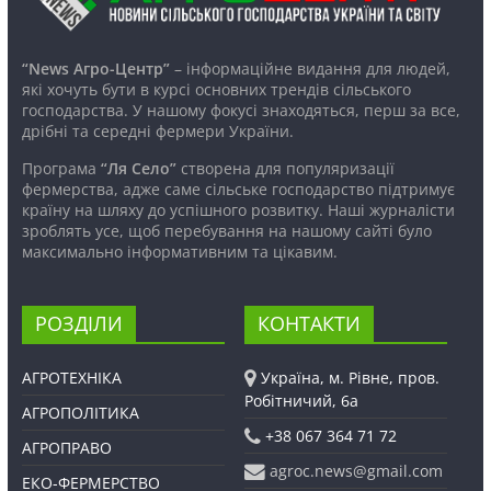
“News Агро-Центр”
– інформаційне видання для людей,
які хочуть бути в курсі основних трендів сільського
господарства. У нашому фокусі знаходяться, перш за все,
дрібні та середні фермери України.
Програма
“Ля Село”
створена для популяризації
фермерства, адже саме сільське господарство підтримує
країну на шляху до успішного розвитку. Наші журналісти
зроблять усе, щоб перебування на нашому сайті було
максимально інформативним та цікавим.
РОЗДІЛИ
КОНТАКТИ
АГРОТЕХНІКА
Україна, м. Рівне, пров.
Робітничий, 6а
АГРОПОЛІТИКА
+38 067 364 71 72
АГРОПРАВО
agroc.news@gmail.com
ЕКО-ФЕРМЕРСТВО