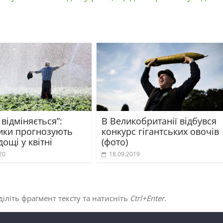
 відміняється”:
В Великобританії відбувся
ики прогнозують
конкурс гігантських овочів
дощі у квітні
(фото)
20
18.09.2019
іліть фрагмент тексту та натисніть
Ctrl+Enter
.