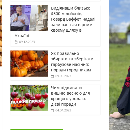
Виділивши близько
$500 мільйонів,
Говард Баффет надалі
залишається вірним
своєму шляху в
Україні
09.12.2023
Як правильно
збирати та зберігати
гарбузове насіння:
поради городникам
09.09.2023
Чим підживити
вишню весною для
кращого урожаю:
дієві поради
04.04.2023