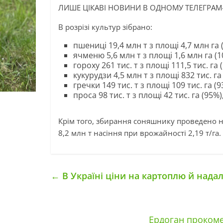
ЛИШЕ ЦІКАВІ НОВИНИ В ОДНОМУ ТЕЛЕГРАМ
В розрізі культур зібрано:
пшениці 19,4 млн т з площі 4,7 млн га 
ячменю 5,6 млн т з площі 1,6 млн га (1
гороху 261 тис. т з площі 111,5 тис. га
кукурудзи 4,5 млн т з площі 832 тис. г
гречки 149 тис. т з площі 109 тис. га (
проса 98 тис. т з площі 42 тис. га (95%
Крім того, збирання соняшнику проведено н
8,2 млн т насіння при врожайності 2,19 т/га.
←
В Україні ціни на картоплю й нада
Ердоган прокомен