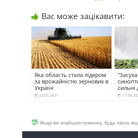
Вас може зацікавити:
Яка область стала лідером
“Засуха
за врожайністю зернових в
синопт
Україні
сильні 
23.07.2021
17.04.20
Якщо ви знайшли помилку, будь ласка, вид