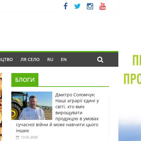
ИЦТВО
ЛЯ СЕЛО
RU
EN
БЛОГИ
Дмитро Соломчук:
Наші аграрії єдині у
світі, хто вміє
вирощувати
продукцію в умовах
сучасної війни й може навчити цього
інших
13.02.2026