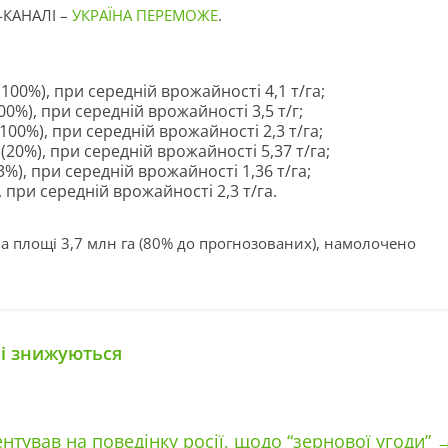
-КАНАЛІ –
УКРАЇНА ПЕРЕМОЖЕ
.
(100%), при середній врожайності 4,1 т/га;
00%), при середній врожайності 3,5 т/г;
 (100%), при середній врожайності 2,3 т/га;
а (20%), при середній врожайності 5,37 т/га;
93%), при середній врожайності 1,36 т/га;
), при середній врожайності 2,3 т/га.
а площі 3,7 млн га (80% до прогнозованих), намолочено
лі знижуються
тував на поведінку росії, щодо “зернової угоди”