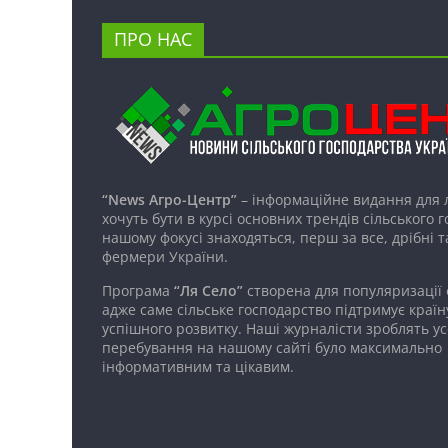
ПРО НАС
“News Агро-Центр”
– інформаційне видання для 
хочуть бути в курсі основних трендів сільського 
нашому фокусі знаходяться, перш за все, дрібні т
фермери України.
Програма
“Ля Село”
створена для популяризації
адже саме сільське господарство підтримує країн
успішного розвитку. Наші журналісти зроблять ус
перебування на нашому сайті було максимально
інформативним та цікавим.