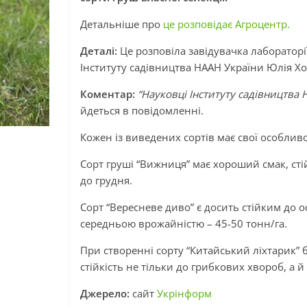
Детальніше про
це розповідає Агроцентр.
Деталі:
Це розповіла завідувачка лабораторі
Інституту садівництва НААН України Юлія Х
Коментар:
“Науковці Інституту садівництва 
йдеться в повідомленні.
Кожен із виведених сортів має свої особливо
Сорт груші “Вижниця” має хороший смак, ст
до грудня.
Сорт “Вересневе диво” є досить стійким до 
середньою врожайністю – 45-50 тонн/га.
При створенні сорту “Китайський ліхтарик” 
стійкість не тільки до грибкових хвороб, а 
Джерело:
сайт
Укрінформ