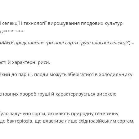
ї селекції і технології вирощування плодових культур
одаковська.
НААНУ представили три нові сорти груш власної селекції”,
–
сті й характерні риси.
ійкий до парші, плоди можуть зберігатися в холодильнику
основних хвороб груші й характеризується високою
було залучено сорти, які мають природну генетичну
й до бактеріозів, що властиве лише східноазійським сортам.