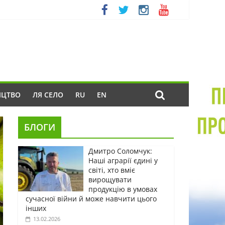
ИЦТВО
ЛЯ СЕЛО
RU
EN
БЛОГИ
Дмитро Соломчук:
Наші аграрії єдині у
світі, хто вміє
вирощувати
продукцію в умовах
сучасної війни й може навчити цього
інших
13.02.2026