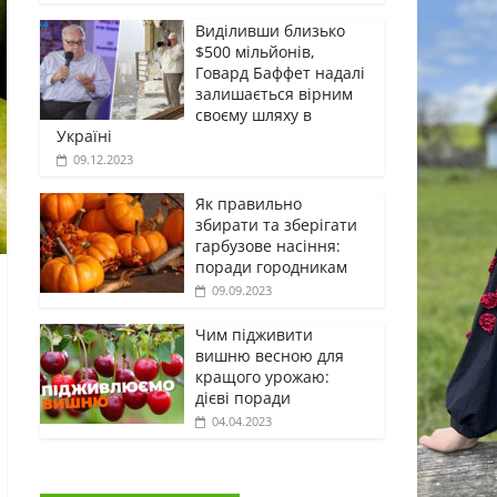
Виділивши близько
$500 мільйонів,
Говард Баффет надалі
залишається вірним
своєму шляху в
Україні
09.12.2023
Як правильно
збирати та зберігати
гарбузове насіння:
поради городникам
09.09.2023
Чим підживити
вишню весною для
кращого урожаю:
дієві поради
04.04.2023