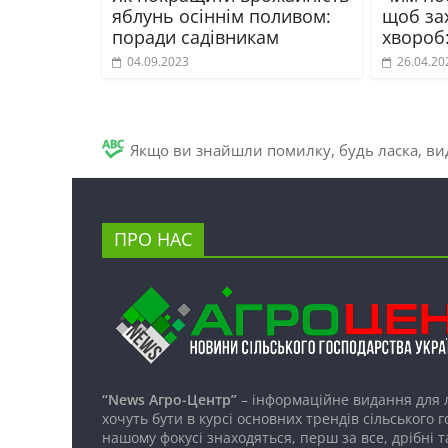
яблунь осіннім поливом:
щоб зах
поради садівникам
хвороб:
04.09.2023
26.04.20
Якщо ви знайшли помилку, будь ласка, вид
ПРО НАС
“News Агро-Центр”
– інформаційне видання для 
хочуть бути в курсі основних трендів сільського 
нашому фокусі знаходяться, перш за все, дрібні т