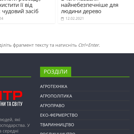
истити її від
найнебезпечніше для
 чудовий засіб
людини дерево
24
12.02.2021
іліть фрагмент тексту та натисніть
Ctrl+Enter
.
РОЗДІЛИ
АГРОТЕХНІКА
АГРОПОЛІТИКА
АГРОПРАВО
ЕКО-ФЕРМЕРСТВО
людей, які
ТВАРИННИЦТВО
господарства. У
а середні