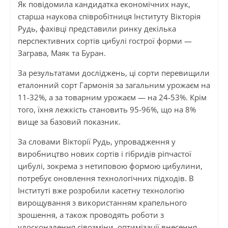
Як повідомила кандидатка економічних наук,
старша наукова співробітниця Інституту Вікторія
Рудь, фахівці представили ринку декілька
перспективних сортів цибулі гострої форми —
Заграва, Маяк та Буран.
За результатами досліджень, ці сорти перевищили
еталонний сорт Гармонія за загальним урожаєм на
11-32%, а за товарним урожаєм — на 24-53%. Крім
того, їхня лежкість становить 95-96%, що на 8%
вище за базовий показник.
За словами Вікторії Рудь, упровадження у
виробництво нових сортів і гібридів ріпчастої
цибулі, зокрема з нетиповою формою цибулини,
потребує оновлення технологічних підходів. В
Інституті вже розробили касетну технологію
вирощування з використанням крапельного
зрошення, а також проводять роботи з
удосконалення сівозміни, оптимізації внесення