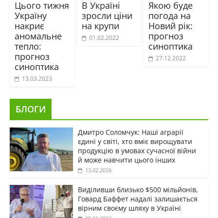
Цього тижня
В Україні
Якою буде
Україну
зросли ціни
погода на
накриє
на крупи
Новий рік:
аномальне
прогноз
01.02.2022
тепло:
синоптика
прогноз
27.12.2022
синоптика
13.03.2023
БЛОГИ
Дмитро Соломчук: Наші аграрії
єдині у світі, хто вміє вирощувати
продукцію в умовах сучасної війни
й може навчити цього інших
13.02.2026
Виділивши близько $500 мільйонів,
Говард Баффет надалі залишається
вірним своєму шляху в Україні