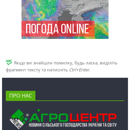
Якщо ви знайшли помилку, будь ласка, виділіть
фрагмент тексту та натисніть
Ctrl+Enter
.
ПРО НАС