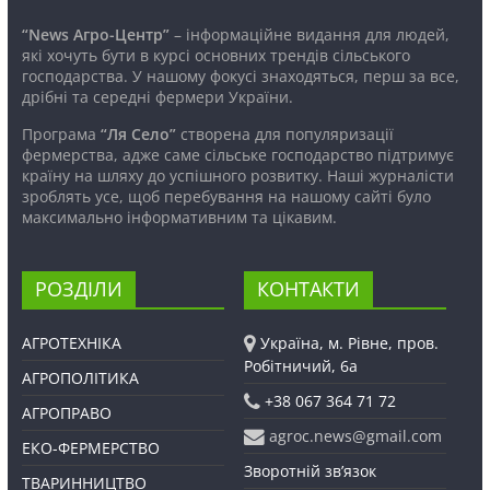
“News Агро-Центр”
– інформаційне видання для людей,
які хочуть бути в курсі основних трендів сільського
господарства. У нашому фокусі знаходяться, перш за все,
дрібні та середні фермери України.
Програма
“Ля Село”
створена для популяризації
фермерства, адже саме сільське господарство підтримує
країну на шляху до успішного розвитку. Наші журналісти
зроблять усе, щоб перебування на нашому сайті було
максимально інформативним та цікавим.
РОЗДІЛИ
КОНТАКТИ
АГРОТЕХНІКА
Україна, м. Рівне, пров.
Робітничий, 6а
АГРОПОЛІТИКА
+38 067 364 71 72
АГРОПРАВО
agroc.news@gmail.com
ЕКО-ФЕРМЕРСТВО
Зворотній зв’язок
ТВАРИННИЦТВО