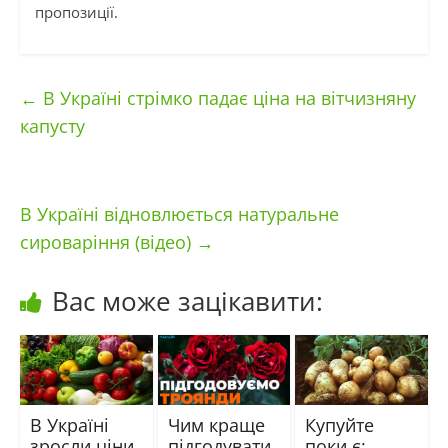
пропозиції.
←
В Україні стрімко падає ціна на вітчизняну
капусту
В Україні відновлюється натуральне
сироваріння (відео)
→
Вас може зацікавити:
В Україні
Чим краще
Купуйте
зросли ціни
підгодувати
поки є: