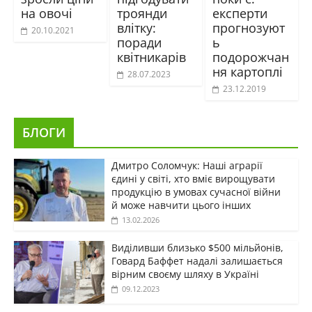
на овочі
троянди
експерти
влітку:
прогнозуют
20.10.2021
поради
ь
квітникарів
подорожчан
ня картоплі
28.07.2023
23.12.2019
БЛОГИ
Дмитро Соломчук: Наші аграрії
єдині у світі, хто вміє вирощувати
продукцію в умовах сучасної війни
й може навчити цього інших
13.02.2026
Виділивши близько $500 мільйонів,
Говард Баффет надалі залишається
вірним своєму шляху в Україні
09.12.2023