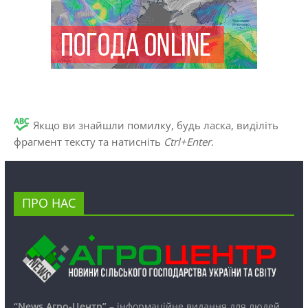
Якщо ви знайшли помилку, будь ласка, виділіть
фрагмент тексту та натисніть
Ctrl+Enter
.
ПРО НАС
“News Агро-Центр”
– інформаційне видання для людей,