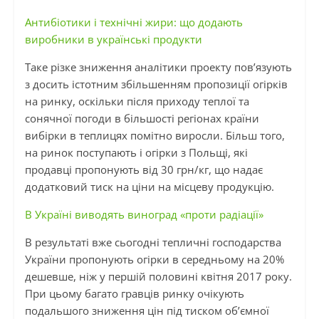
Антибіотики і технічні жири: що додають
виробники в українські продукти
Таке різке зниження аналітики проекту пов’язують
з досить істотним збільшенням пропозиції огірків
на ринку, оскільки після приходу теплої та
сонячної погоди в більшості регіонах країни
вибірки в теплицях помітно виросли. Більш того,
на ринок поступають і огірки з Польщі, які
продавці пропонують від 30 грн/кг, що надає
додатковий тиск на ціни на місцеву продукцію.
В Україні виводять виноград «проти радіації»
В результаті вже сьогодні тепличні господарства
України пропонують огірки в середньому на 20%
дешевше, ніж у першій половині квітня 2017 року.
При цьому багато гравців ринку очікують
подальшого зниження цін під тиском об’ємної