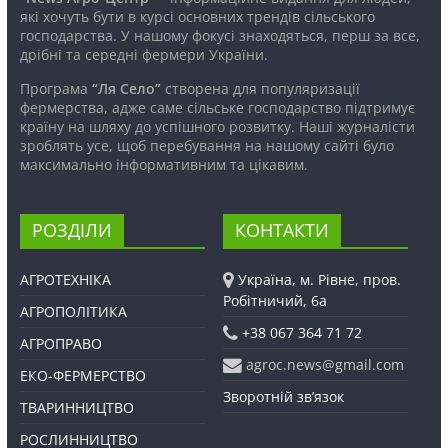
які хочуть бути в курсі основних трендів сільського
господарства. У нашому фокусі знаходяться, перш за все,
дрібні та середні фермери України.
Програма
“Ля Село”
створена для популяризації
фермерства, адже саме сільське господарство підтримує
країну на шляху до успішного розвитку. Наші журналісти
зроблять усе, щоб перебування на нашому сайті було
максимально інформативним та цікавим.
РОЗДІЛИ
КОНТАКТИ
АГРОТЕХНІКА
Україна, м. Рівне, пров.
Робітничий, 6а
АГРОПОЛІТИКА
+38 067 364 71 72
АГРОПРАВО
agroc.news@gmail.com
ЕКО-ФЕРМЕРСТВО
Зворотній зв’язок
ТВАРИННИЦТВО
РОСЛИННИЦТВО