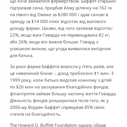
що хоче займатися фермерством. Баффет‑старший
підтримав сина, придбав йому ділянку на 162 га
на північ від Омахи за $280 000 і здав синові в
оренду за $14 000 плюс відсоток від валового
доходу ферми. Цікаво, від чого залежав відсоток:
22%, якщо вага Говарда не перевищувала 82 кг,
або 26%, якщо він важив більше. Говард з
усмішкою визнає, що угода виявилася вигідною
для батька.
За роки ферма Баффета виросла у п’ять разів, але
це невеликий бізнес – дохід приблизно $1 млн. З
1999 року, коли батько виділив кожному з дітей
по $26 млн на заснування благодійних фондів,
філантропія займає більшу частину життя Говарда.
Діяльність фондів розширилася після того, як у
2006‑му Воррен Баффет спрямував 85% своїх
статків на благодійність.
The Howard G. Buffett Foundation одразу обрав