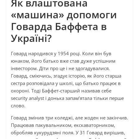
Як влаштована
«машина» допомоги
Говарда Баффета в
Україні?
Говард народився у 1954 році. Коли він був
юнаком, його батько вже став дуже успішним
інвестором. Діти про це і не здогадувалися.
Говард, сміючись, згадує історію, як його старша
сестра розповідала у школі, що батько працює в
охороні. Тоді Баффет‑старший називав себе
security analyst і донька запам’ятала тільки перше
слово.
Говард змінив три коледжі, але жоден не закінчив.
Працював пакувальником, екскаваторником,
обробляв кукурудзяні поля. У 31 Говард вирішив,