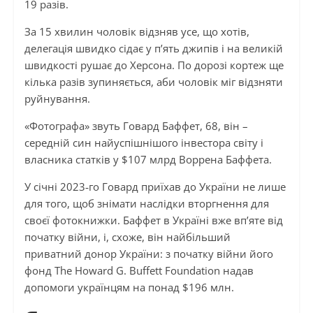
19 разів.
За 15 хвилин чоловік відзняв усе, що хотів,
делегація швидко сідає у п’ять джипів і на великій
швидкості рушає до Херсона. По дорозі кортеж ще
кілька разів зупиняється, аби чоловік міг відзняти
руйнування.
«Фотографа» звуть Говард Баффет, 68, він –
середній син найуспішнішого інвестора світу і
власника статків у $107 млрд Воррена Баффета.
У січні 2023‑го Говард приїхав до України не лише
для того, щоб знімати наслідки вторгнення для
своєї фотокнижки. Баффет в Україні вже вп’яте від
початку війни, і, схоже, він найбільший
приватний донор України: з початку війни його
фонд The Howard G. Buffett Foundation надав
допомоги українцям на понад $196 млн.