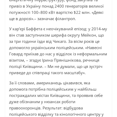
привіз в Україну понад 2400 генераторів великої
потужності 100–800 кВт вартістю $22 млн. «Деякі
ще в дорозі».– зазначає філантроп.
У кар’єрі Баффета є неочікуваний епізод: у 2014‑му
він став заступником шерифа округу Мейкон, що
за три години їзди від Чикаго. За вісім років це
допомогло українським поліцейським. «Навесні
Говард приїхав до нас у відділок із неформальним
візитом, – згадує Ірина Прянішнікова, речниця
поліції Київщини. – Ми не думали, що ця зустріч
приведе до співпраці такого масштабу».
За її словами, американець цікавився, яка
допомога потрібна поліцейським у найбільш
постраждалих містах Київщини, та проявив себе
дуже обізнаним у нюансах роботи
правоохоронців. Результат: відбудова
поліцейського відділку та кінологічного центру у