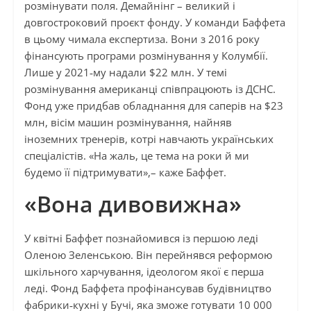
розмінувати поля. Демайнінг – великий і
довгостроковий проєкт фонду. У команди Баффета
в цьому чимала експертиза. Вони з 2016 року
фінансують програми розмінування у Колумбії.
Лише у 2021‑му надали $22 млн. У темі
розмінування американці співпрацюють із ДСНС.
Фонд уже придбав обладнання для саперів на $23
млн, вісім машин розмінування, найняв
іноземних тренерів, котрі навчають українських
спеціалістів. «На жаль, це тема на роки й ми
будемо її підтримувати»,– каже Баффет.
«Вона дивовижна»
У квітні Баффет познайомився із першою леді
Оленою Зеленською. Він перейнявся реформою
шкільного харчування, ідеологом якої є перша
леді. Фонд Баффета профінансував будівництво
фабрики‑кухні у Бучі, яка зможе готувати 10 000