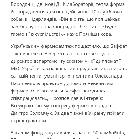
Бородянці, дві нові ДНК‑лабораторії, тепла форма
й спорядження для поліцейських і 10 службових
собак з Нідерландів. «Він вірить, що поліцейські
забезпечують правопорядок і без них не буде
гармонії в суспільстві»,– каже Прянішнікова.
Українським фермерам теж пощастило, що Баффет
– їхній колега. У березні до нього звернулась
директор департаменту економічної дипломатії
МЗС України та спеціальний представник з питань
санкційної та гуманітарної політики Олександра
Василенко із проєктом допомоги невеликим
фермерам. «Того ж дня Баффет погодився
співпрацювати», – розповідав в інтерв’ю
Всеукраїнському конгресу фермерів нардеп
Дмитро Соломчук. За два тижні в Україну поїхали
перші трактори.
Загалом фонд закупив для аграріїв: 50 комбайнів,