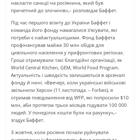
накласти санкції на росіянина, який був
причетний до злочинів»,– розповідає Баффет.
Під час першого візиту до України Баффет і
команда його фонду намагалися з’ясувати, які
потреби є найактуальнішими. Фонд Баффета
профінансував майже 30 млн обідів для
цивільного населення у прифронтових регіонах.
Гроші отримували такі благодійні організації, як
World Central Kitchen, GEM, World Food Program.
Актуальність і швидкість залишаються в арсеналі
фонду й нині. «Ввечері, коли українські військові
звільнили Херсон (11 листопада. – Forbes), я
отримав повідомлення від WFP, які попросили $10
млн, аби протягом трьох місяців годувати 100 000
людей. У понеділок кошти були на рахунку»,–
згадує Баффет.
З жовтня, коли росіяни почали руйнувати
енергетичну інфраструктуру, фонд закупив та