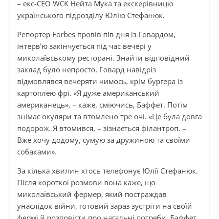
– екс‑СЕО WCK Нейта Мука та екскерівницю
українського підрозділу Юлію Стефанюк.
Репортер Forbes провів пів дня із Говардом,
інтерв’ю закінчується під час вечері у
миколаївському ресторані. Знайти відповідний
заклад було непросто, Говард навідріз
відмовлявся вечеряти чимось, крім бургера із
картоплею фрі. «Я дуже американський
американець», – каже, сміючись, Баффет. Потім
знімає окуляри та втомлено тре очі. «Це була довга
подорож. Я втомився, – зізнається філантроп. –
Вже хочу додому, сумую за дружиною та своїми
собаками».
За кілька хвилин хтось телефонує Юлії Стефанюк.
Після короткої розмови вона каже, що
миколаївський фермер, який постраждав
унаслідок війни, готовий зараз зустріти на своїй
фермі й розповісти про нагальні потреби. Баффет