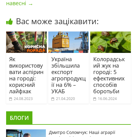
навесні
→
Вас може зацікавити:
Як
Україна
Колорадськ
використову
збільшила
ий жук на
вати аспірин
експорт
городі: 5
на городі:
агропродукц
ефективних
корисний
ії на 6% –
способів
лайфхак
УКАБ
боротьби
24.08.2023
21.04.2020
16.06.2024
БЛОГИ
Дмитро Соломчук: Наші аграрії