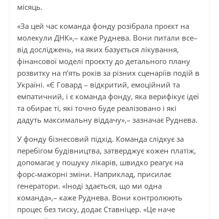
місяць.
«За цей час команда фонду розібрала проєкт на
молекули ДНК»,– каже Руднева. Вони питали все–
від досліджень, на яких базується лікування,
фінансової моделі проєкту до детального плану
розвитку на п’ять років за різних сценаріїв подій в
Україні. «Є Говард – відкритий, емоційний та
емпатичний, і є команда фонду, яка верифікує ідеї
та обирає ті, які точно буде реалізовано і які
дадуть максимальну віддачу»,– зазначає Руднева.
У фонду бізнесовий підхід. Команда слідкує за
перебігом будівництва, затверджує кожен платіж,
допомагає у пошуку лікарів, швидко реагує на
форс‑мажорні зміни. Наприклад, присилає
генератори. «Іноді здається, що ми одна
команда»,– каже Руднева. Вони контролюють
процес без тиску, додає Ставніцер. «Це наче