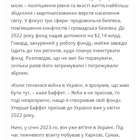
місію – поліпшення рівня та якості життя найбільш
збіднілих і маргіналізованих верств населення
світу. У фокусі три сфери: продовольча безпека,
пом’якшення конфліктів і громадська безпека. До
2022 року фонд надав допомоги на $2,14 млрд.
Говард, занурений у роботу фонду, майже завжди
їздить до тих регіонів, куди планує інвестувати
фонд. Розповідає, що не зміг би порахувати,
скільки разів його затримували і погрожували
зброєю.
«Коли почалася війна в Україні, я зрозумів, що маю
бути тут, – каже Баффет. – Якби я не приїхав, то
тоді незрозуміло, нащо я створював свій фонд».
Уперше Баффет приїхав до України вже у квітні
2022 року.
Нині, у січні 2023‑го, він уже вп’яте в Україні. Під
час тижневого візиту побував у Харкові, Сумах,