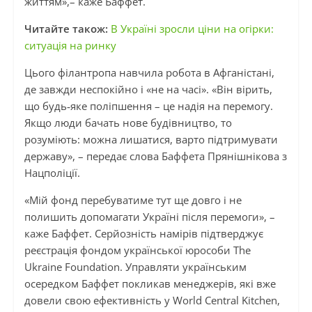
життям»,– каже Баффет.
Читайте також:
В Україні зросли ціни на огірки:
ситуація на ринку
Цього філантропа навчила робота в Афганістані,
де завжди неспокійно і «не на часі». «Він вірить,
що будь‑яке поліпшення – це надія на перемогу.
Якщо люди бачать нове будівництво, то
розуміють: можна лишатися, варто підтримувати
державу», – передає слова Баффета Прянішнікова з
Нацполіції.
«Мій фонд перебуватиме тут ще довго і не
полишить допомагати Україні після перемоги», –
каже Баффет. Серйозність намірів підтверджує
реєстрація фондом української юрособи The
Ukraine Foundation. Управляти українським
осередком Баффет покликав менеджерів, які вже
довели свою ефективність у World Central Kitchen,