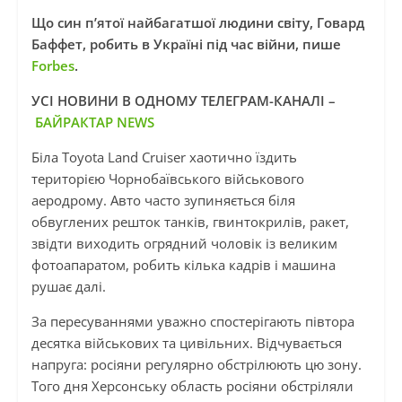
Що син пʼятої найбагатшої людини світу, Говард
Баффет, робить в Україні під час війни, пише
Forbes
.
УСІ НОВИНИ В ОДНОМУ ТЕЛЕГРАМ-КАНАЛІ –
БАЙРАКТАР NEWS
Біла Toyota Land Cruiser хаотично їздить
територією Чорнобаївського військового
аеродрому. Авто часто зупиняється біля
обвуглених решток танків, гвинтокрилів, ракет,
звідти виходить огрядний чоловік із великим
фотоапаратом, робить кілька кадрів і машина
рушає далі.
За пересуваннями уважно спостерігають півтора
десятка військових та цивільних. Відчувається
напруга: росіяни регулярно обстрілюють цю зону.
Того дня Херсонську область росіяни обстріляли