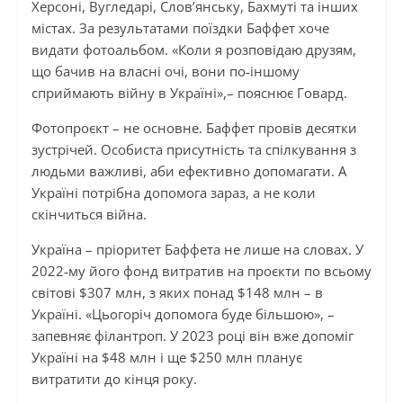
Херсоні, Вугледарі, Слов’янську, Бахмуті та інших
містах. За результатами поїздки Баффет хоче
видати фотоальбом. «Коли я розповідаю друзям,
що бачив на власні очі, вони по‑іншому
сприймають війну в Україні»,– пояснює Говард.
Фотопроєкт – не основне. Баффет провів десятки
зустрічей. Особиста присутність та спілкування з
людьми важливі, аби ефективно допомагати. А
Україні потрібна допомога зараз, а не коли
скінчиться війна.
Україна – пріоритет Баффета не лише на словах. У
2022‑му його фонд витратив на проєкти по всьому
світові $307 млн, з яких понад $148 млн – в
Україні. «Цьогоріч допомога буде більшою», –
запевняє філантроп. У 2023 році він вже допоміг
Україні на $48 млн і ще $250 млн планує
витратити до кінця року.