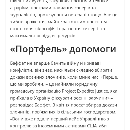
шкільних кухонь, закупівля насіння й техніки
аграріям, програми навчання саперів та
журналістів, протезування ветеранів тощо. Але це
хибне враження, майже за кожним проєктом
стоїть своя філософія і прагнення синергії та
максимальної віддачі ресурсів.
«Портфель» допомоги
Баффет не вперше бачить війну й криваві
конфлікти, він знає, наскільки складно збирати
докази воєнних злочинів, коли мине час. «Перше,
що ми зробили, – це найняли юридичну
громадську організацію Project Expedite Justice, яка
приїхала в Україну фіксувати воєнні злочини»,–
розповідає Баффет. З квітня проєкт збирав докази
злочинів, пов’язаних із сільським господарством.
«Вони вже подали перший кейс Управлінню з
контролю за іноземними активами США, аби