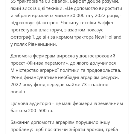
55 тракторів та 60 сівалок. Баффет добре розуміє,
який зиск із цієї техніки. «Це допомогло виростити
й зібрати врожай із майже 30 000 га у 2022 році»,–
підраховує філантроп. Частину техніки Баффет
протестував власноруч, з азартом показує
фотографії, де він за кермом трактора New Holland
у полях Рівненщини.
Допомога фермерам виросла у довгостроковий
проєкт «Жнива перемоги», до якого долучилося
Міністерство аграрної політики та продовольства.
Фонд фінансуватиме необхідні аграріям ресурси.
2022 року фонд передав майже 73 т насіння
овочів.
Цільова аудиторія – це малі фермери із земельним
банком 200–500 га.
Бажання допомогти аграріям порушило іншу
проблему: щоб посіяти чи зібрати врожай, треба