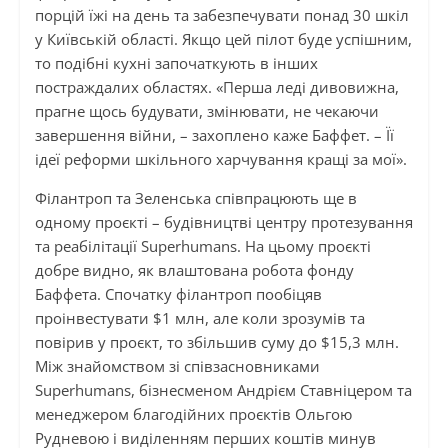
порцій їжі на день та забезпечувати понад 30 шкіл
у Київській області. Якщо цей пілот буде успішним,
то подібні кухні започаткують в інших
постраждалих областях. «Перша леді дивовижна,
прагне щось будувати, змінювати, не чекаючи
завершення війни, – захоплено каже Баффет. – Її
ідеї реформи шкільного харчування кращі за мої».
Філантроп та Зеленська співпрацюють ще в
одному проєкті – будівництві центру протезування
та реабілітації Superhumans. На цьому проєкті
добре видно, як влаштована робота фонду
Баффета. Спочатку філантроп пообіцяв
проінвестувати $1 млн, але коли зрозумів та
повірив у проєкт, то збільшив суму до $15,3 млн.
Між знайомством зі співзасновниками
Superhumans, бізнесменом Андрієм Ставніцером та
менеджером благодійних проєктів Ольгою
Рудневою і виділенням перших коштів минув