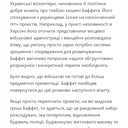
Українські волонтери, чиновники й політики
добре знають про глибокі кишені Баффета. Його
спілкування з українцями схоже на нескінченний
пітч проєктів. Наприклад, у пункті незламності в
Херсоні його оточити представники місцевої
військової адміністрації і емоційно розповідали
йому, що регіону просто зараз потрібні системи
зрошення і спорядження для розмінування.
Баффет ввічливо попросив надати обґрунтовані
розрахунки і конкретний перелік необхідного.
Було видно, що військові не готові до більш
предметної презентації. Баффет пообіцяв
повернутися до цієї розмови наступного візиту.
Якщо просто перелічити проєкти, на які виділив
гроші Баффет, то здається, що це рандомний набір:
розслідувачі, їжа потерпілим, відновлення
будівель поліції, будівництво житлового масиву та