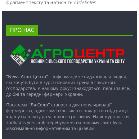
фрагмент тексту та натисніть
Ctrl+Enter
.
ПРО НАС
“News Агро-Центр”
– інформаційне видання для людей,
які хочуть бути в курсі основних трендів сільського
господарства. У нашому фокусі знаходяться, перш за все,
дрібні та середні фермери України.
Програма
“Ля Село”
створена для популяризації
фермерства, адже саме сільське господарство підтримує
країну на шляху до успішного розвитку. Наші журналісти
зроблять усе, щоб перебування на нашому сайті було
максимально інформативним та цікавим.