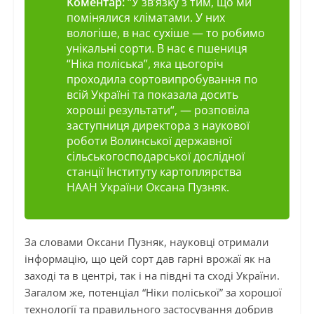
Коментар:
“
У зв’язку з тим, що ми
помінялися кліматами. У них
вологіше, в нас сухіше — то робимо
унікальні сорти. В нас є пшениця
“Ніка поліська”, яка цьогоріч
проходила сортовипробування по
всій Україні та показала досить
хороші результати
“, — розповіла
заступниця директора з наукової
роботи Волинської державної
сільськогосподарської дослідної
станції Інституту картоплярства
НААН України Оксана Пузняк.
За словами Оксани Пузняк, науковці отримали
інформацію, що цей сорт дав гарні врожаї як на
заході та в центрі, так і на півдні та сході України.
Загалом же, потенціал “Ніки поліської” за хорошої
технології та правильного застосування добрив