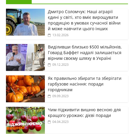
Дмитро Соломчук: Наші аграрії
єдині у світі, хто вміє вирощувати
продукцію в умовах сучасної війни
й може навчити цього інших
13.02.2026
Виділивши близько $500 мільйонів,
Говард Баффет надалі залишається
вірним своєму шляху в Україні
09.12.2023
Як правильно збирати та зберігати
гарбузове насіння: поради
городникам
09.09.2023
Чим підживити вишню весною для
кращого урожаю: дієві поради
04.04.2023