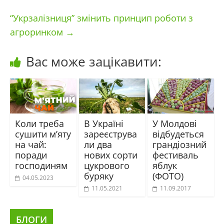
“Укрзалізниця” змінить принцип роботи з
агроринком
→
Вас може зацікавити:
Коли треба
В Україні
У Молдові
сушити м’яту
зареєструва
відбудеться
на чай:
ли два
грандіозний
поради
нових сорти
фестиваль
господиням
цукрового
яблук
буряку
(ФОТО)
04.05.2023
11.05.2021
11.09.2017
БЛОГИ