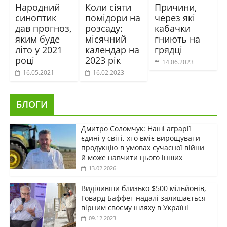
Народний
Коли сіяти
Причини,
синоптик
помідори на
через які
дав прогноз,
розсаду:
кабачки
яким буде
місячний
гниють на
літо у 2021
календар на
грядці
році
2023 рік
14.06.2023
16.05.2021
16.02.2023
БЛОГИ
Дмитро Соломчук: Наші аграрії
єдині у світі, хто вміє вирощувати
продукцію в умовах сучасної війни
й може навчити цього інших
13.02.2026
Виділивши близько $500 мільйонів,
Говард Баффет надалі залишається
вірним своєму шляху в Україні
09.12.2023