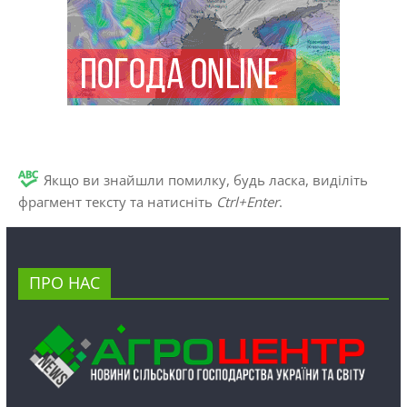
Якщо ви знайшли помилку, будь ласка, виділіть
фрагмент тексту та натисніть
Ctrl+Enter
.
ПРО НАС