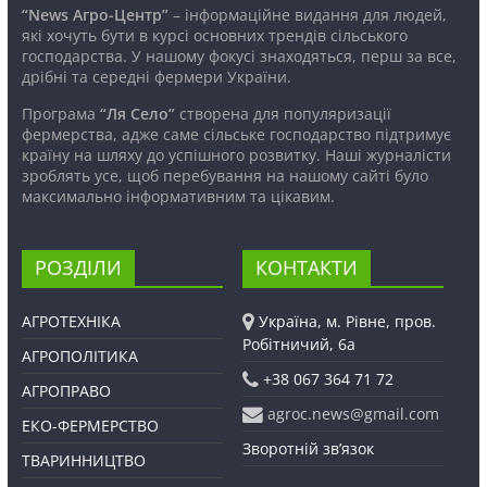
“News Агро-Центр”
– інформаційне видання для людей,
які хочуть бути в курсі основних трендів сільського
господарства. У нашому фокусі знаходяться, перш за все,
дрібні та середні фермери України.
Програма
“Ля Село”
створена для популяризації
фермерства, адже саме сільське господарство підтримує
країну на шляху до успішного розвитку. Наші журналісти
зроблять усе, щоб перебування на нашому сайті було
максимально інформативним та цікавим.
РОЗДІЛИ
КОНТАКТИ
АГРОТЕХНІКА
Україна, м. Рівне, пров.
Робітничий, 6а
АГРОПОЛІТИКА
+38 067 364 71 72
АГРОПРАВО
agroc.news@gmail.com
ЕКО-ФЕРМЕРСТВО
Зворотній зв’язок
ТВАРИННИЦТВО