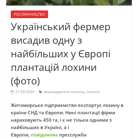
РОСЛИННИЦТВО
Український фермер
висадив одну з
найбільших у Європі
плантацій лохини
(фото)
,
21.09.2020
вирощування лохини
лохина
Житомирське підприємство експортує лохину в
країни СНД та Європи. Нині плантації фірми
нараховують 450 га, і є не тільки одними з
найбільших в Україні, а і
Європи,
повідомляє
пресслужба