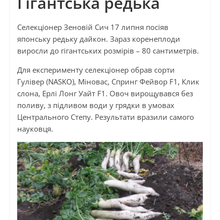
Гігантська редька
Селекціонер Зеновій Сич 17 липня посіяв
японську редьку дайкон. Зараз коренеплоди
виросли до гігантських розмірів – 80 сантиметрів.
Для експерименту селекціонер обрав сорти
Гулівер (NASKO), Міновас, Спринг Фейвор F1, Клик
слона, Ерлі Лонг Уайт F1. Овоч вирощувався без
поливу, з підливом води у грядки в умовах
Центрального Степу. Результати вразили самого
науковця.