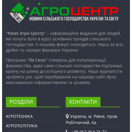
“News Агро-Центр”
– інформаційне видання для людей,
які хочуть бути в курсі основних трендів сільського
господарства. У нашому фокусі знаходяться, перш за все,
дрібні та середні фермери України.
Програма
“Ля Село”
створена для популяризації
фермерства, адже саме сільське господарство підтримує
країну на шляху до успішного розвитку. Наші журналісти
зроблять усе, щоб перебування на нашому сайті було
максимально інформативним та цікавим.
РОЗДІЛИ
КОНТАКТИ
АГРОТЕХНІКА
Україна, м. Рівне, пров.
Робітничий, 6а
АГРОПОЛІТИКА
+38 067 364 71 72