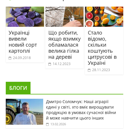
Українці
Що робити,
Стало
вивели
якщо взимку
відомо,
новий сорт
обламалася
скільки
картоплі
велика гілка
коштують
на дереві
цитрусові в
24.09.2018
Україні
14.12.2023
28.11.2023
БЛОГИ
Дмитро Соломчук: Наші аграрії
єдині у світі, хто вміє вирощувати
продукцію в умовах сучасної війни
й може навчити цього інших
13.02.2026