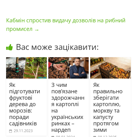
Кабмін спростив видачу дозволів на рибний
промисел
→
Вас може зацікавити:
Як
З чим
Як
підготувати
повʼязане
правильно
фруктові
здорожчанн
зберігати
дерева до
я картоплі
картоплю,
морозів:
на
моркву та
поради
українських
капусту
садівників
ринках –
протягом
нардеп
зими
29.11.2023