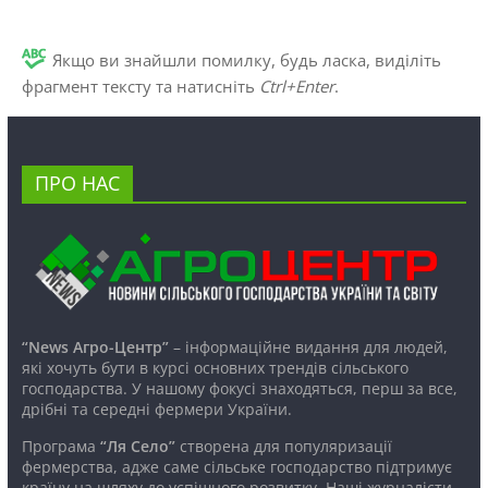
Якщо ви знайшли помилку, будь ласка, виділіть
фрагмент тексту та натисніть
Ctrl+Enter
.
ПРО НАС
“News Агро-Центр”
– інформаційне видання для людей,
які хочуть бути в курсі основних трендів сільського
господарства. У нашому фокусі знаходяться, перш за все,
дрібні та середні фермери України.
Програма
“Ля Село”
створена для популяризації
фермерства, адже саме сільське господарство підтримує
країну на шляху до успішного розвитку. Наші журналісти