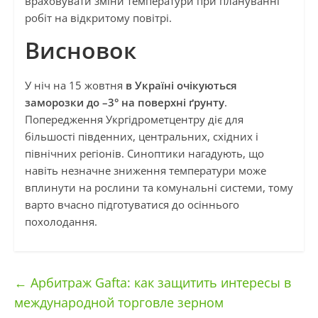
враховувати зміни температури при плануванні
робіт на відкритому повітрі.
Висновок
У ніч на 15 жовтня
в Україні очікуються
заморозки до –3° на поверхні ґрунту
.
Попередження Укргідрометцентру діє для
більшості південних, центральних, східних і
північних регіонів. Синоптики нагадують, що
навіть незначне зниження температури може
вплинути на рослини та комунальні системи, тому
варто вчасно підготуватися до осіннього
похолодання.
←
Арбитраж Gafta: как защитить интересы в
международной торговле зерном