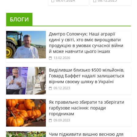
08.01.2024
08.12.2025
БЛОГИ
Дмитро Соломчук: Наші аграрії
єдині у світі, хто вміє вирощувати
продукцію в умовах сучасної війни
й може навчити цього інших
13.02.2026
Виділивши близько $500 мільйонів,
Говард Баффет надалі залишається
вірним своєму шляху в Україні
09.12.2023
Як правильно збирати та зберігати
гарбузове насіння: поради
городникам
09.09.2023
Чим підживити вишню весною для