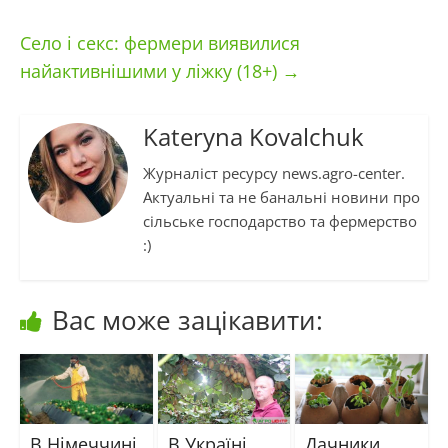
Село і секс: фермери виявилися
найактивнішими у ліжку (18+)
→
Kateryna Kovalchuk
Журналіст ресурсу news.agro-center.
Актуальні та не банальні новини про
сільське господарство та фермерство
:)
Вас може зацікавити:
В Німеччині
В Україні
Дачники