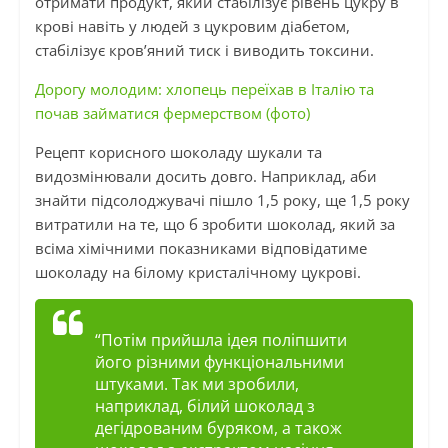
отримати продукт, який стабілізує рівень цукру в
крові навіть у людей з цукровим діабетом,
стабілізує кров’яний тиск і виводить токсини.
Дорогу молодим: хлопець переїхав в Італію та
почав займатися фермерством (фото)
Рецепт корисного шоколаду шукали та
видозмінювали досить довго. Наприклад, аби
знайти підсолоджувачі пішло 1,5 року, ще 1,5 року
витратили на те, що б зробити шоколад, який за
всіма хімічними показниками відповідатиме
шоколаду на білому кристалічному цукрові.
“Потім прийшла ідея поліпшити
його різними функціональними
штуками. Так ми зробили,
наприклад, білий шоколад з
дегідрованим буряком, а також