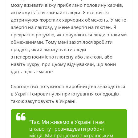
можу вживати в їжу приблизно половину харчів,
які можуть їсти звичайні люди. Я все життя
дотримуюся жорстких харчових обмежень. У мене
алергія на лактозу, у мене алергія на глютен. Я
прекрасно розумію, як почуваються люди з такими
обмеженнями. Тому мені захотілося зробити
продукт, який зможуть їсти люди
з
непереносимістю
глютену або лактози, або
навіть цукру, при цьому відчуваючи, що вони
їдять щось смачне.
Сьогодні всі потужності виробництва знаходяться
в Україні сировину ля приготування солодощів
також закуповують в Україні.
“Так. Ми живемо в Україні
і
нам
цікаво тут розміщувати робочі
місця. Ми працюємо з українським