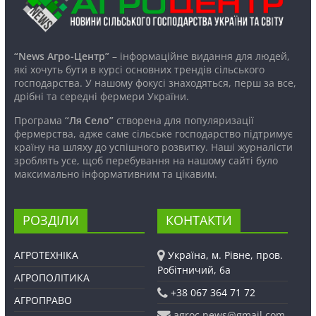
“News Агро-Центр”
– інформаційне видання для людей,
які хочуть бути в курсі основних трендів сільського
господарства. У нашому фокусі знаходяться, перш за все,
дрібні та середні фермери України.
Програма
“Ля Село”
створена для популяризації
фермерства, адже саме сільське господарство підтримує
країну на шляху до успішного розвитку. Наші журналісти
зроблять усе, щоб перебування на нашому сайті було
максимально інформативним та цікавим.
РОЗДІЛИ
КОНТАКТИ
АГРОТЕХНІКА
Україна, м. Рівне, пров.
Робітничий, 6а
АГРОПОЛІТИКА
+38 067 364 71 72
АГРОПРАВО
agroc.news@gmail.com