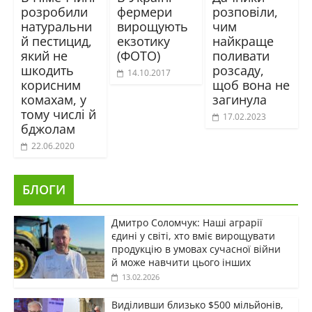
розробили
фермери
розповіли,
натуральни
вирощують
чим
й пестицид,
екзотику
найкраще
який не
(ФОТО)
поливати
шкодить
розсаду,
14.10.2017
корисним
щоб вона не
комахам, у
загинула
тому числі й
17.02.2023
бджолам
22.06.2020
БЛОГИ
Дмитро Соломчук: Наші аграрії
єдині у світі, хто вміє вирощувати
продукцію в умовах сучасної війни
й може навчити цього інших
13.02.2026
Виділивши близько $500 мільйонів,