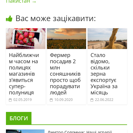
Пакистан
→
Вас може зацікавити:
Найближчи
Фермер
Стало
м часом на
посадив 2
відомо,
полицях
млн
скільки
магазинів
соняшників
зерна
з’явиться
просто щоб
експортує
супер-
порадувати
Україна за
полуниця
людей
місяць
02.05.2019
10.09.2020
22.06.2022
БЛОГИ
Дмитро Соломчук: Наші аграрії