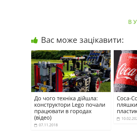
В У
Вас може зацікавити:
До чого техніка дійшла:
Coca-C
конструктори Lego почали
пляшки
працювати в городах
пласти
(відео)
10.02.20
07.11.2018