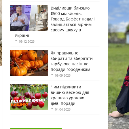
Виділивши близько
$500 мільйонів,
Говард Баффет надалі
залишається вірним
своєму шляху в
Україні
09.12.2023
Як правильно
збирати та зберігати
гарбузове насіння:
поради городникам
09.09.2023
Чим підживити
вишню весною для
кращого урожаю:
дієві поради
04.04.2023