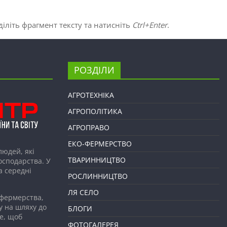
іліть фрагмент тексту та натисніть
Ctrl+Enter
.
РОЗДІЛИ
АГРОТЕХНІКА
АГРОПОЛІТИКА
АГРОПРАВО
ЕКО-ФЕРМЕРСТВО
людей, які
ТВАРИННИЦТВО
господарства. У
а середні
РОСЛИННИЦТВО
ЛЯ СЕЛО
 фермерства,
у на шляху до
БЛОГИ
е, щоб
ФОТОГАЛЕРЕЯ