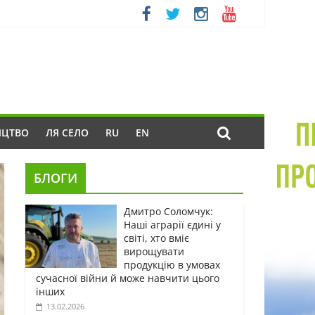
ИЦТВО
ЛЯ СЕЛО
RU
EN
БЛОГИ
Дмитро Соломчук:
Наші аграрії єдині у
світі, хто вміє
вирощувати
продукцію в умовах
сучасної війни й може навчити цього
інших
13.02.2026