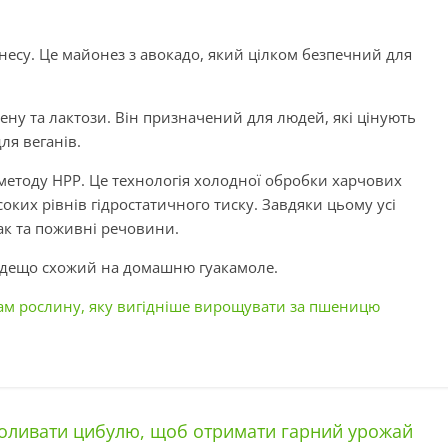
несу. Це майонез з авокадо, який цілком безпечний для
тену та лактози. Він призначений для людей, які цінують
для веганів.
етоду HPP. Це технологія холодної обробки харчових
соких рівнів гідростатичного тиску. Завдяки цьому усі
ак та поживні речовини.
ін дещо схожий на домашню гуакамоле.
м рослину, яку вигідніше вирощувати за пшеницю
оливати цибулю, щоб отримати гарний урожай