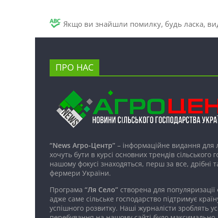
Якщо ви знайшли помилку, будь ласка, вид
ПРО НАС
“News Агро-Центр”
– інформаційне видання для 
хочуть бути в курсі основних трендів сільського 
нашому фокусі знаходяться, перш за все, дрібні т
фермери України.
Програма
“Ля Село”
створена для популяризації
адже саме сільське господарство підтримує країн
успішного розвитку. Наші журналісти зроблять ус
перебування на нашому сайті було максимально