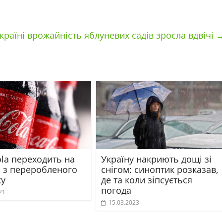
країні врожайність яблуневих садів зросла вдвічі
ola переходить на
Україну накриють дощі зі
 з переробленого
снігом: синоптик розказав,
ку
де та коли зіпсується
погода
21
15.03.2023