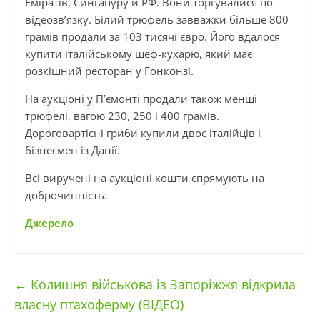
Еміратів, Сингапуру й РФ. Вони торгувалися по
відеозв’язку. Білий трюфель завважки більше 800
грамів продали за 103 тисячі євро. Його вдалося
купити італійському шеф-кухарю, який має
розкішний ресторан у Гонконзі.
На аукціоні у П’ємонті продали також менші
трюфелі, вагою 230, 250 і 400 грамів.
Дороговартісні гриби купили двоє італійців і
бізнесмен із Данії.
Всі виручені на аукціоні кошти спрямують на
доброчинність.
Джерело
←
Колишня військова із Запоріжжя відкрила
власну птахоферму (ВІДЕО)