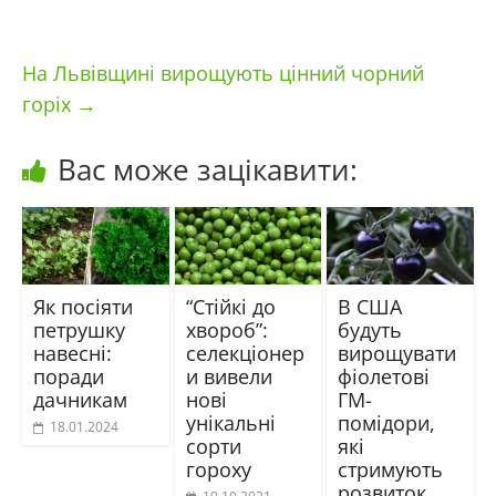
На Львівщині вирощують цінний чорний
горіх
→
Вас може зацікавити:
Як посіяти
“Стійкі до
В США
петрушку
хвороб”:
будуть
навесні:
селекціонер
вирощувати
поради
и вивели
фіолетові
дачникам
нові
ГМ-
унікальні
помідори,
18.01.2024
сорти
які
гороху
стримують
розвиток