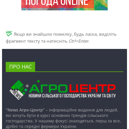
Якщо ви знайшли помилку, будь ласка, виділіть
фрагмент тексту та натисніть
Ctrl+Enter
.
ПРО НАС
“News Агро-Центр”
– інформаційне видання для людей,
які хочуть бути в курсі основних трендів сільського
господарства. У нашому фокусі знаходяться, перш за все,
дрібні та середні фермери України.