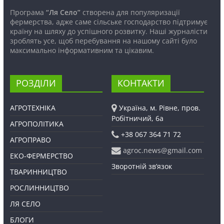
Програма
“Ля Село”
створена для популяризації
фермерства, адже саме сільське господарство підтримує
країну на шляху до успішного розвитку. Наші журналісти
зроблять усе, щоб перебування на нашому сайті було
максимально інформативним та цікавим.
РОЗДІЛИ
КОНТАКТИ
АГРОТЕХНІКА
Україна, м. Рівне, пров.
Робітничий, 6а
АГРОПОЛІТИКА
+38 067 364 71 72
АГРОПРАВО
agroc.news@gmail.com
ЕКО-ФЕРМЕРСТВО
Зворотній зв’язок
ТВАРИННИЦТВО
РОСЛИННИЦТВО
ЛЯ СЕЛО
БЛОГИ