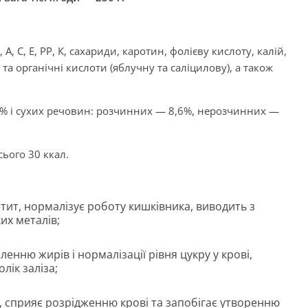
А, С, Е, РР, К, сахариди, каротин, фолієву кислоту, калій,
 та органічні кислоти (яблучну та саліцилову), а також
 % і сухих речовин: розчинних — 8,6%, нерозчинних —
сього 30 ккал.
тит, нормалізує роботу кишківника, виводить з
их металів;
енню жирів і нормалізації рівня цукру у крові,
лік заліза;
 сприяє розрідженню крові та запобігає утворенню