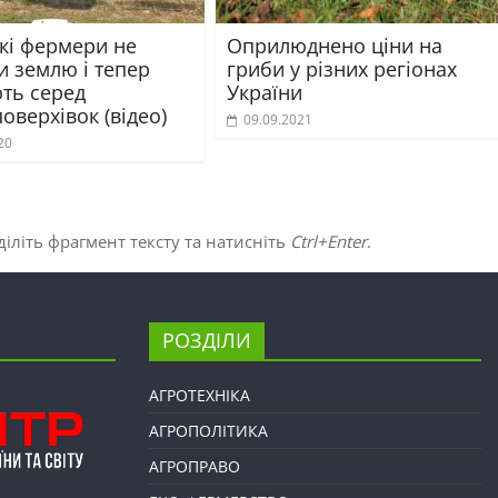
кі фермери не
Оприлюднено ціни на
и землю і тепер
гриби у різних регіонах
ть серед
України
оверхівок (відео)
09.09.2021
20
іліть фрагмент тексту та натисніть
Ctrl+Enter
.
РОЗДІЛИ
АГРОТЕХНІКА
АГРОПОЛІТИКА
АГРОПРАВО