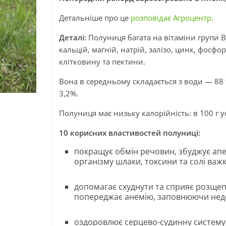
Детальніше про це
розповідає Агроцентр.
Деталі:
Полуниця багата на вітаміни групи В, 
кальцій, магній, натрій, залізо, цинк, фосфор
клітковину та пектини.
Вона в середньому складається з води — 88
3,2%.
Полуниця має низьку калорійність: в 100 г у
10 корисних властивостей полуниці:
покращує обмін речовин, збуджує апе
організму шлаки, токсини та солі важк
допомагає схуднути та сприяє розщепл
попереджає анемію, заповнюючи недо
оздоровлює серцево-судинну систему,