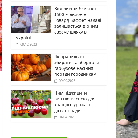
Виділивши близько
$500 мільйонів,
Говард Баффет надалі
залишається вірним
своєму шляху в
Україні
09.12.2023
Як правильно
збирати та зберігати
гарбузове насіння:
поради городникам
09.09.2023
Чим підживити
вишню весною для
кращого урожаю:
дієві поради
04.04.2023