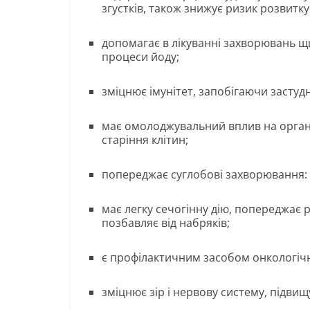
згустків, також знижує ризик розвитк
допомагає в лікуванні захворювань щ
процеси йоду;
зміцнює імунітет, запобігаючи засту
має омолоджувальний вплив на орга
старіння клітин;
попереджає суглобові захворювання: 
має легку сечогінну дію, попереджає 
позбавляє від набряків;
є профілактичним засобом онкологіч
зміцнює зір і нервову систему, підвищ