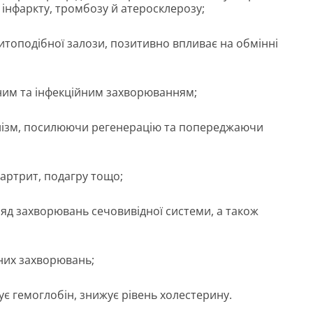
у інфаркту, тромбозу й атеросклерозу;
итоподібної залози, позитивно впливає на обмінні
дним та інфекційним захворюванням;
нізм, посилюючи регенерацію та попереджаючи
артрит, подагру тощо;
ряд захворювань сечовивідної системи, а також
них захворювань;
ує гемоглобін, знижує рівень холестерину.