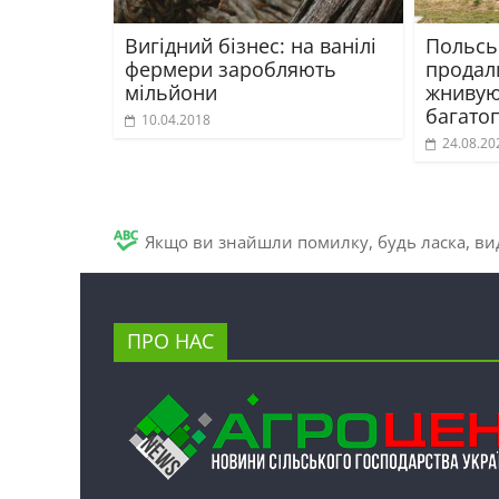
Вигідний бізнес: на ванілі
Польсь
фермери заробляють
продал
мільйони
жнивую
багатоп
10.04.2018
24.08.20
Якщо ви знайшли помилку, будь ласка, вид
ПРО НАС