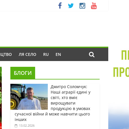
ИЦТВО
ЛЯ СЕЛО
RU
EN
БЛОГИ
Дмитро Соломчук:
Наші аграрії єдині у
світі, хто вміє
вирощувати
продукцію в умовах
сучасної війни й може навчити цього
інших
13.02.2026