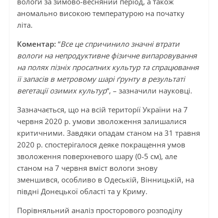
вологи за зимово-весняний період, а також
аномально високою температурою на початку
літа.
Коментар:
“
Все це спричинило значні втрати
вологи на непродуктивне фізичне випаровування
на полях пізніх просапних культур та спрацювання
її запасів в метровому шарі ґрунту в результаті
вегетації озимих культур
“, – зазначили науковці.
Зазначається, що на всій території України на 7
червня 2020 р. умови зволоження залишалися
критичними. Завдяки опадам станом на 31 травня
2020 р. спостерігалося деяке покращення умов
зволоження поверхневого шару (0-5 см), але
станом на 7 червня вміст вологи знову
зменшився, особливо в Одеській, Вінницькій, на
півдні Донецької області та у Криму.
Порівняльний аналіз просторового розподілу