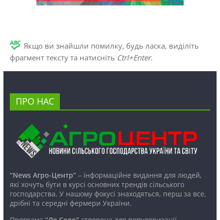
Якщо ви знайшли помилку, будь ласка, виділіть
фрагмент тексту та натисніть
Ctrl+Enter
.
ПРО НАС
“News Агро-Центр”
– інформаційне видання для людей,
які хочуть бути в курсі основних трендів сільського
господарства. У нашому фокусі знаходяться, перш за все,
дрібні та середні фермери України.
Програма
“Ля Село”
створена для популяризації