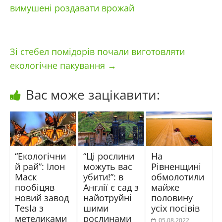
вимушені роздавати врожай
Зі стебел помідорів почали виготовляти
екологічне пакування
→
Вас може зацікавити:
“Екологічни
“Ці рослини
На
й рай”: Ілон
можуть вас
Рівненщині
Маск
убити!”: в
обмолотили
пообіцяв
Англії є сад з
майже
новий завод
найотруйні
половину
Tesla з
шими
усіх посівів
метеликами
рослинами
05.08.2022